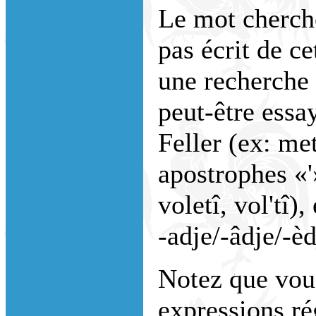
Le mot cherché
pas écrit de ce
une recherche
peut-être essa
Feller (ex: me
apostrophes «'
voletî, vol'tî)
-adje/-âdje/-èdj
Notez que vou
expressions ré