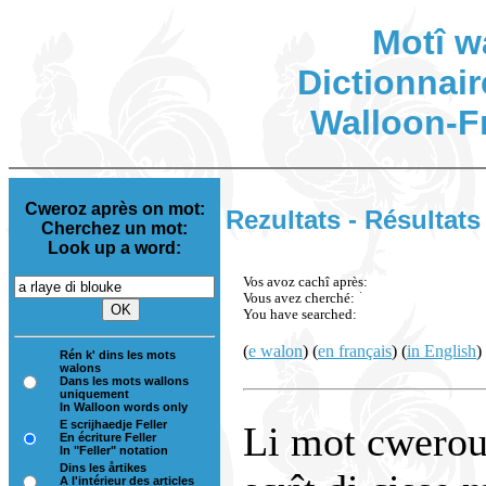
Motî w
Dictionnair
Walloon-F
Cweroz après on mot:
Rezultats - Résultats
Cherchez un mot:
Look up a word:
Vos avoz cachî après:
Vous avez cherché:
You have searched:
(
e walon
) (
en français
) (
in English
)
Rén k' dins les mots
walons
Dans les mots wallons
uniquement
In Walloon words only
E scrijhaedje Feller
Li mot cwerou 
En écriture Feller
In "Feller" notation
Dins les årtikes
A l'intérieur des articles