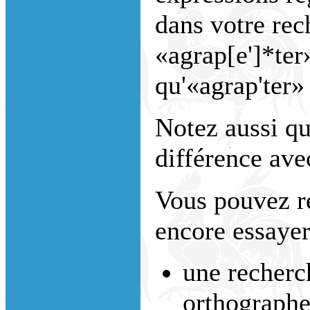
dans votre rec
«agrap[e']*ter
qu'«agrap'ter»
Notez aussi que
différence avec
Vous pouvez r
encore essayer
une recherc
orthographe