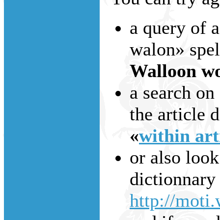
a query of 
walon» spell
Walloon wo
a search on
the article d
«
within art
or also look
dictionnary
http://moti