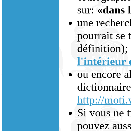
sur:
«dans 
une recherc
pourrait se 
définition);
l'intérieur 
ou encore al
dictionnaire
http://moti
Si vous ne 
pouvez auss