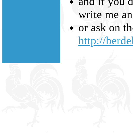
and if you d
write me an
or ask on t
http://berde