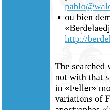
pablo@walo
ou bien dem
«Berdelaedj
http://berde
The searched w
not with that 
in «Feller» m
variations of 
apostrophes «'