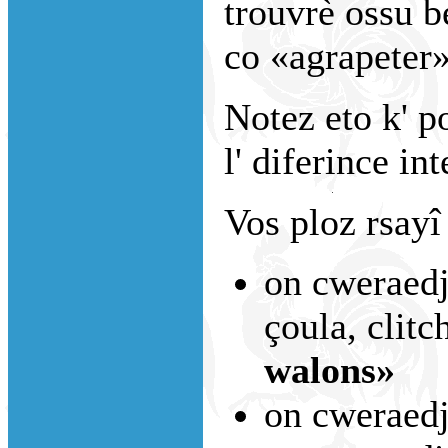
trouvrè ossu b
co «agrapeter»
Notez eto k' po
l' diferince int
Vos ploz rsayî
on cweraedj
çoula, clitc
walons»
on cweraedje