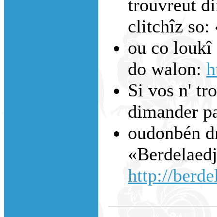
trouvreut di
clitchîz so:
ou co loukî 
do walon:
h
Si vos n' tr
dimander p
oudonbén dm
«Berdelaedj
http://berde