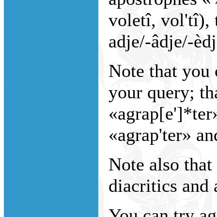
voletî, vol'tî),
adje/-âdje/-èdje
Note that you
your query; th
«agrap[e']*ter
«agrap'ter» an
Note also that 
diacritics and 
You can try ag