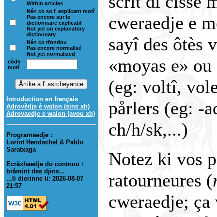
scrît di cisse 
Within articles
Nén co so l' esplicant motî
cweraedje e mô
Pas encore sur le
dictionnaire explicatif
Not yet on explanatory
dictionnary
sayî des ôtès 
Nén co rfondou
Pas encore normalisé
Not yet normalized
«moyas e» ou d
côde
motî
(eg: voltî, vole
Introduction en français
pårlers (eg: -a
Adrovèdje è walon (sins xh)
Adrovaedje e walon (avou xh)
ch/h/sk,...)
Programaedje :
Lorint Hendschel & Pablo
Saratxaga
Notez ki vos p
Ecråxhaedje do contnou :
bråmint des djins...
ratourneures (
...li dierinne li: 2026-08-07
21:57
cweraedje; ça 