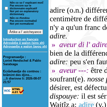
Nén co so l' esplicant motî
Pas encore sur le
adire (o.n.) différ
dictionnaire explicatif
Not yet on explanatory
dictionnary
centimètre de diffé
Nén co rfondou
Pas encore normalisé
Not yet normalized
n'y a qu'un franc d
adire.
Introduction en français
»
aveur di l' adir
Adrovèdje è walon (sins xh)
Adrovaedje e walon (avou xh)
bien de la différen
Programaedje :
adire:
peu s'en fau
Lorint Hendschel & Pablo
Saratxaga
»
aveur ---:
être 
Ecråxhaedje do contnou :
bråmint des djins...
soufrant(e).
nosse 
...li dierinne li: 2026-08-07
21:57
désirer, est défect
dispouye:
il est s
Waitîz a:
adire
(v.)