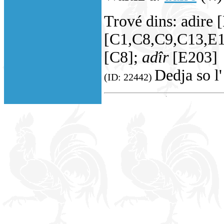
Trové dins: adire 
[C1,C8,C9,C13,E1
[C8];
adîr
[E203]
Dedja so l'
(ID: 22442)