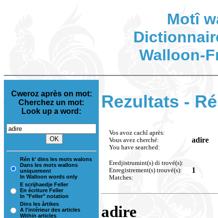
Motî w
Dictionnair
Walloon-F
Cweroz après on mot:
Rezultats - Ré
Cherchez un mot:
Look up a word:
Vos avoz cachî après:
adire
Vous avez cherché:
You have searched:
Rén k' dins les mots walons
Eredjistrumint(s) di trové(s):
Dans les mots wallons
1
Enregistrement(s) trouvé(s):
uniquement
In Walloon words only
Matches:
E scrijhaedje Feller
En écriture Feller
In "Feller" notation
Dins les årtikes
adire
A l'intérieur des articles
Within articles