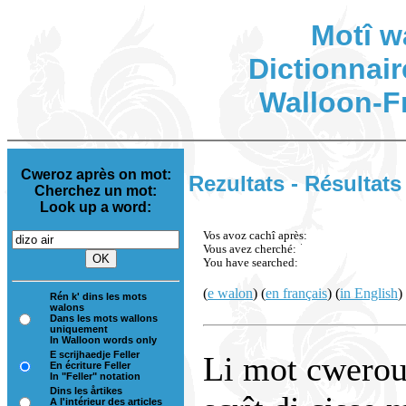
Motî w
Dictionnair
Walloon-F
Cweroz après on mot:
Rezultats - Résultats
Cherchez un mot:
Look up a word:
Vos avoz cachî après:
Vous avez cherché:
You have searched:
(
e walon
) (
en français
) (
in English
)
Rén k' dins les mots
walons
Dans les mots wallons
uniquement
In Walloon words only
E scrijhaedje Feller
Li mot cwerou 
En écriture Feller
In "Feller" notation
Dins les årtikes
A l'intérieur des articles