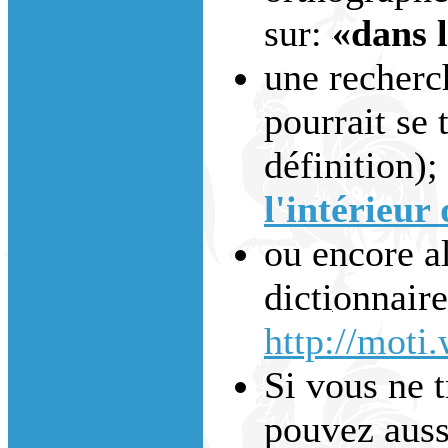
sur:
«dans 
une recherc
pourrait se 
définition);
l'intérieur 
ou encore al
dictionnaire
http://moti
Si vous ne 
pouvez auss