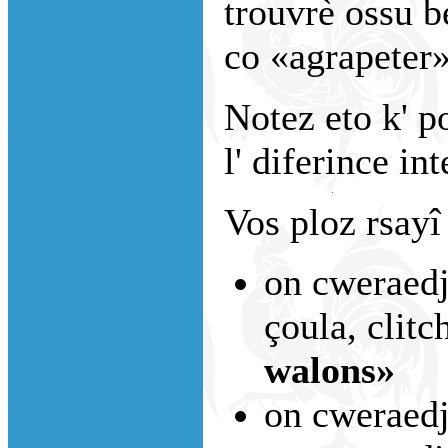
trouvrè ossu b
co «agrapeter»
Notez eto k' po
l' diferince int
Vos ploz rsayî
on cweraedj
çoula, clitc
walons»
on cweraedje