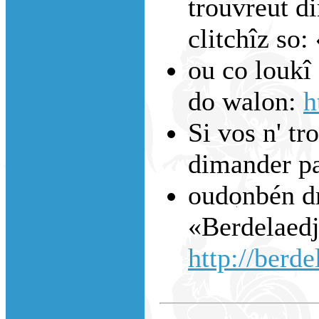
trouvreut di
clitchîz so:
ou co loukî 
do walon:
h
Si vos n' tr
dimander p
oudonbén dm
«Berdelaedj
http://berde