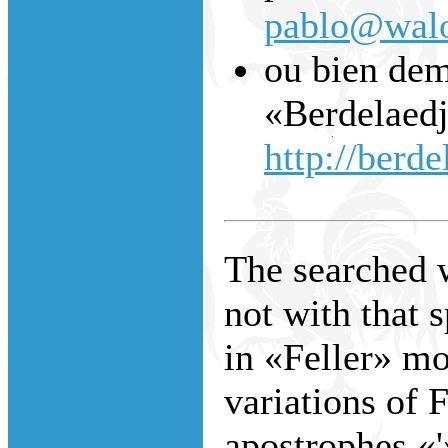
pablo@walo
ou bien dem
«Berdelaedj
http://berde
The searched w
not with that 
in «Feller» m
variations of 
apostrophes «'