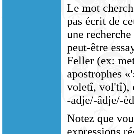
Le mot cherché
pas écrit de ce
une recherche
peut-être essa
Feller (ex: me
apostrophes «'
voletî, vol'tî)
-adje/-âdje/-èdj
Notez que vou
expressions ré