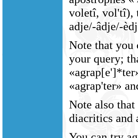
voletî, vol'tî),
adje/-âdje/-èdje
Note that you
your query; th
«agrap[e']*ter
«agrap'ter» an
Note also that 
diacritics and 
You can try ag