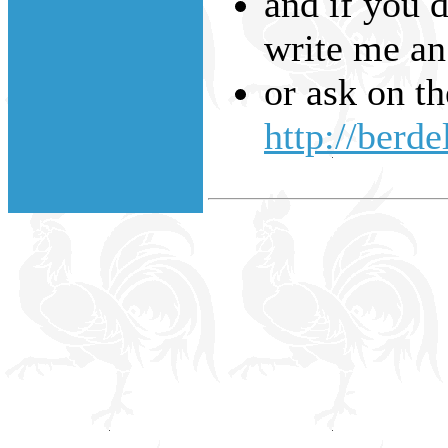
and if you d
write me an
or ask on t
http://berde