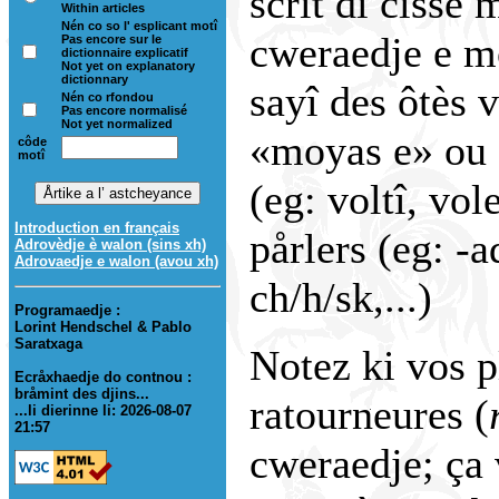
scrît di cisse 
Within articles
Nén co so l' esplicant motî
cweraedje e mô
Pas encore sur le
dictionnaire explicatif
Not yet on explanatory
dictionnary
sayî des ôtès 
Nén co rfondou
Pas encore normalisé
Not yet normalized
«moyas e» ou d
côde
motî
(eg: voltî, vole
Introduction en français
pårlers (eg: -a
Adrovèdje è walon (sins xh)
Adrovaedje e walon (avou xh)
ch/h/sk,...)
Programaedje :
Lorint Hendschel & Pablo
Saratxaga
Notez ki vos p
Ecråxhaedje do contnou :
bråmint des djins...
ratourneures (
...li dierinne li: 2026-08-07
21:57
cweraedje; ça 