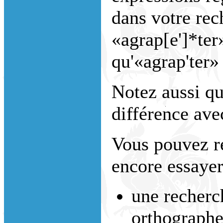
dans votre rec
«agrap[e']*ter
qu'«agrap'ter»
Notez aussi que
différence avec
Vous pouvez r
encore essayer
une recherc
orthographe