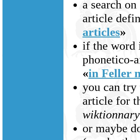
a search on
article defi
articles
»
if the word 
phonetico-an
«
in Feller 
you can try 
article for 
wiktionnary
or maybe do