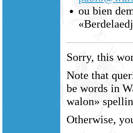
ou bien dem
«Berdelaed
Sorry, this wor
Note that que
be words in W
walon» spellin
Otherwise, you