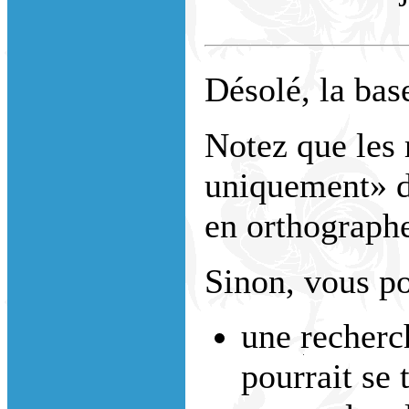
Désolé, la bas
Notez que les 
uniquement» do
en orthograph
Sinon, vous po
une recherc
pourrait se 