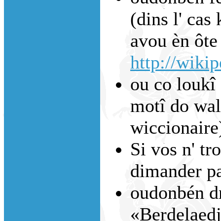
(dins l' cas 
avou èn ôte 
http://wiki
ou co loukî 
motî do walo
wiccionaire
Si vos n' tr
dimander p
oudonbén dm
«Berdelaed