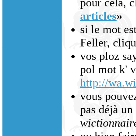
pour cela, c
articles
»
si le mot es
Feller, cliq
vos ploz say
pol mot k' 
http://wa.wi
vous pouvez 
pas déjà un 
wictionnair
ou bien fai