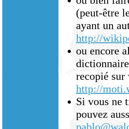
(peut-être l
ayant un aut
http://wiki
ou encore a
dictionnaire
recopié sur 
http://moti
Si vous ne 
pouvez auss
pablo@walo