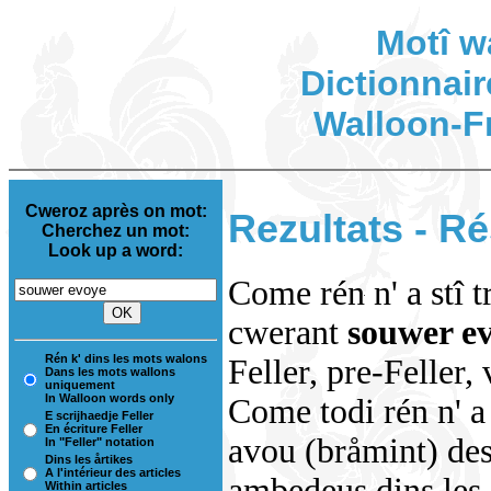
Motî w
Dictionnair
Walloon-F
Cweroz après on mot:
Rezultats - Ré
Cherchez un mot:
Look up a word:
Come rén n' a stî t
cwerant
souwer e
Rén k' dins les mots walons
Feller, pre-Feller,
Dans les mots wallons
uniquement
In Walloon words only
Come todi rén n' a 
E scrijhaedje Feller
En écriture Feller
avou (bråmint) des
In "Feller" notation
Dins les årtikes
A l'intérieur des articles
ambedeus dins les i
Within articles