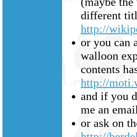
(maybe the w
different tit
http://wiki
or you can a
walloon expl
contents has
http://moti
and if you d
me an emai
or ask on t
http://berde