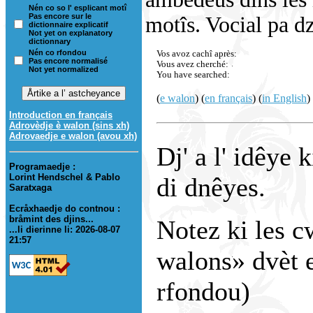
Nén co so l' esplicant motî
Pas encore sur le
motîs. Vocial pa dzo
dictionnaire explicatif
Not yet on explanatory
dictionnary
Nén co rfondou
Vos avoz cachî après:
Pas encore normalisé
Vous avez cherché:
Not yet normalized
You have searched:
(
e walon
) (
en français
) (
in English
)
Introduction en français
Adrovèdje è walon (sins xh)
Adrovaedje e walon (avou xh)
Dj' a l' idêye 
Programaedje :
Lorint Hendschel & Pablo
di dnêyes.
Saratxaga
Ecråxhaedje do contnou :
bråmint des djins...
Notez ki les c
...li dierinne li: 2026-08-07
21:57
walons» dvèt e
rfondou)