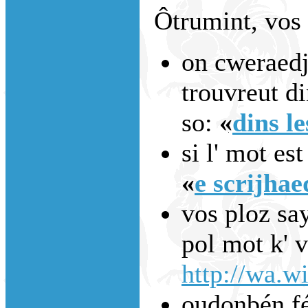
Ôtrumint, vos 
on cweraedje
trouvreut di
so:
«
dins le
si l' mot est
«
e scrijhae
vos ploz say
pol mot k' 
http://wa.wi
oudonbén fé