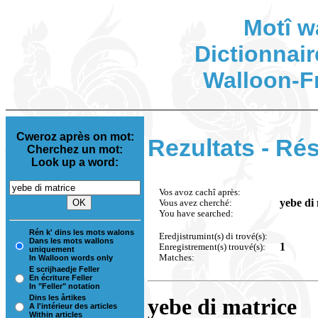
Motî w
Dictionnair
Walloon-F
Cweroz après on mot:
Rezultats - Rés
Cherchez un mot:
Look up a word:
Vos avoz cachî après:
yebe di
Vous avez cherché:
You have searched:
Rén k' dins les mots walons
Eredjistrumint(s) di trové(s):
Dans les mots wallons
1
Enregistrement(s) trouvé(s):
uniquement
Matches:
In Walloon words only
E scrijhaedje Feller
En écriture Feller
In "Feller" notation
Dins les årtikes
yebe di matrice
A l'intérieur des articles
Within articles