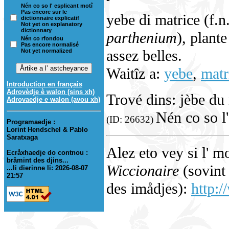
Nén co so l' esplicant motî
Pas encore sur le
yebe di matrice (f.n.
dictionnaire explicatif
Not yet on explanatory
dictionnary
parthenium
), plant
Nén co rfondou
Pas encore normalisé
assez belles.
Not yet normalized
Waitîz a:
yebe
,
matr
Introduction en français
Adrovèdje è walon (sins xh)
Trové dins: jèbe du
Adrovaedje e walon (avou xh)
Nén co so l'
(ID: 26632)
Programaedje :
Lorint Hendschel & Pablo
Saratxaga
Alez eto vey si l' m
Ecråxhaedje do contnou :
bråmint des djins...
Wiccionaire
(sovint 
...li dierinne li: 2026-08-07
21:57
des imådjes):
http:/