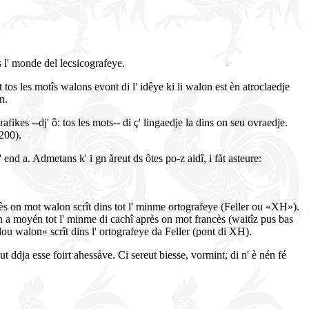
 l' monde del lecsicografeye.
 tos les motîs walons evont di l' idêye ki li walon est èn atroclaedje
n.
afikes --dj' ô: tos les mots-- di ç' lingaedje la dins on seu ovraedje.
 200).
j' end a. Admetans k' i gn åreut ds ôtes po-z aidî, i fåt asteure:
rès on mot walon scrît dins tot l' minme ortografeye (Feller ou «XH»).
n a moyén tot l' minme di cachî après on mot francès (waitîz pus bas
dou walon» scrît dins l' ortografeye da Feller (pont di XH).
out ddja esse foirt ahessåve. Ci sereut biesse, vormint, di n' è nén fé