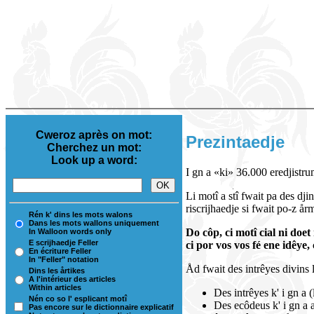
Cweroz après on mot:
Prezintaedje
Cherchez un mot:
Look up a word:
I gn a «ki» 36.000 eredjistrum
Li motî a stî fwait pa des dj
riscrijhaedje si fwait po-z årm
Rén k' dins les mots walons
Dans les mots wallons uniquement
Do côp, ci motî cial ni doet
In Walloon words only
E scrijhaedje Feller
ci por vos vos fé ene idêye
En écriture Feller
In "Feller" notation
Åd fwait des intrêyes divins l'
Dins les årtikes
A l'intérieur des articles
Within articles
Des intrêyes k' i gn a 
Nén co so l' esplicant motî
Des ecôdeus k' i gn a a
Pas encore sur le dictionnaire explicatif