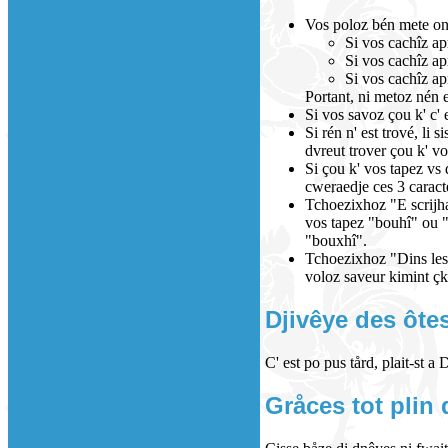
Vos poloz bén mete on
Si vos cachîz ap
Si vos cachîz ap
Si vos cachîz ap
Portant, ni metoz nén 
Si vos savoz çou k' c' 
Si rén n' est trové, li
dvreut trover çou k' v
Si çou k' vos tapez vs 
cweraedje ces 3 caracte
Tchoezixhoz "E scrijhae
vos tapez "bouhî" ou "b
"bouxhî".
Tchoezixhoz "Dins les å
voloz saveur kimint çk'
Djivêye des ôtes
C' est po pus tård, plait-st a 
Gråces tot plin