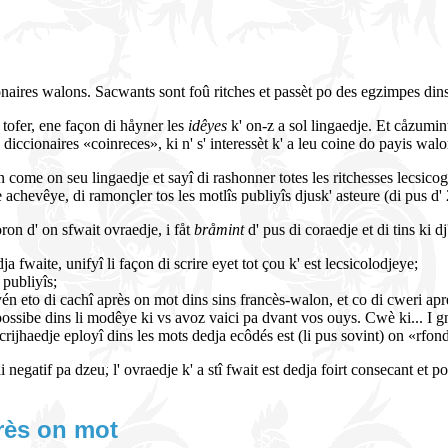
onaires walons. Sacwants sont foû ritches et passèt po des egzimpes dins
 tofer, ene façon di håyner les
idêyes
k' on-z a sol lingaedje. Et cåzumint
s diccionaires «coinreces», ki n' s' interessèt k' a leu coine do payis walo
on come on seu lingaedje et sayî di rashonner totes les ritchesses lecsicogr
e achevêye, di ramonçler tos les motlîs publiyîs djusk' asteure (di pus d'
on d' on sfwait ovraedje, i fåt
bråmint
d' pus di coraedje et di tins ki d
dja fwaite, unifyî li façon di scrire eyet tot çou k' est lecsicolodjeye;
 publiyîs;
én eto di cachî après on mot dins sins francès-walon, et co di cweri ap
possibe dins li modêye ki vs avoz vaici pa dvant vos ouys. Cwè ki... I g
crijhaedje eployî dins les mots dedja ecôdés est (li pus sovint) on «rfon
i negatif pa dzeu, l' ovraedje k' a stî fwait est dedja foirt consecant et p
rès on mot