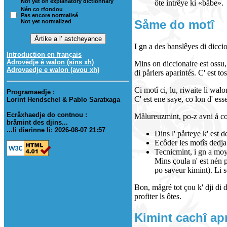
Not yet on explanatory dictionnary
ôte intrêye ki «båbe».
Nén co rfondou
Pas encore normalisé
Såme do motî
Not yet normalized
I gn a des banslêyes di dicci
Introduction en français
Adrovèdje è walon (sins xh)
Mins on diccionaire est ossu,
Adrovaedje e walon (avou xh)
di pårlers aparintés. C' est to
Ci motî ci, lu, riwaite li wal
Programaedje :
C' est ene saye, co lon d' ess
Lorint Hendschel & Pablo Saratxaga
Ecråxhaedje do contnou :
Målureuzmint, po-z avni å cor
bråmint des djins...
...li dierinne li: 2026-08-07 21:57
Dins l' pårteye k' est d
Ecôder les motîs dedja
Tecnicmint, i gn a moy
Mins çoula n' est nén 
po saveur kimint). Li s
Bon, mågré tot çou k' dji di d
profiter ls ôtes.
Kimint cachî ap