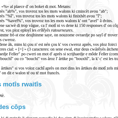
 «%» al plaece d' on boket di mot. Metans:
rès "ab%", vos trovroz tos les mots walons ki cmincèt avou "ab";
rès "%î", vos trovroz tos les mots walons ki finixhèt avou "î";
rès "%avel%", vos trovroz tos les mots walons k' ont "avel" å dvins.
ene sacwè di trop vågue, ca l' motî ni vs dene ki 150 responses d' on cô
est, vos ploz eployî les
erîlêyès ratourneures
.
 sistnme frè-st ene deujhinme saye, on nouzome ovraedje po sayî d' trover 
os cweroz.
dene åk, mins ki çou n' est nén çou k' vos cweroz après, vos ploz foirci
res cial: « [=] » (3 caracteres: on sene ewal, etur deus cwårêyès åtchete
dje Feller" po cweri on mot d' après si scrijhaedje e môde Feller (come on
ouchî" ou co "bouchi" vos åroz l' årtike po "bouxhî", la k' c' est les tra
rtikes" si vos voloz cachî après on mot dins les årtikes do motî zels mi
 on dit e walon té ou té mot francès.
 motîs rwaitîs
Diè.
 des côps