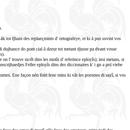
p.
åk tot fjhant des replaeçmints d' ortografeye, et ki å pus sovint vos
 li dujhance do pont cial å dzeur tot metant djusse pa dvant vosse
s).
 l' trouve sicrît dins les motîs d' referince eployîs); insi metans, si
nscrijhaedjes Feller eployîs dins des diccionaires k' i gn a pol viebe
nmes. Ene façon nén foirt fene mins ki våt les poennes di sayî, si vos