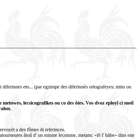
t diferinnes eto... (par egzimpe des diferinnès ortografeyes; mins on
én metowes, lecsicografikes ou co des ôtes. Vos dvoz eployî ci motî
walon.
 revoyèt a des fômes di referinces.
es ratourneures åtoû d' on minme lecsinme, metans: «fé l' båbe» dins ene