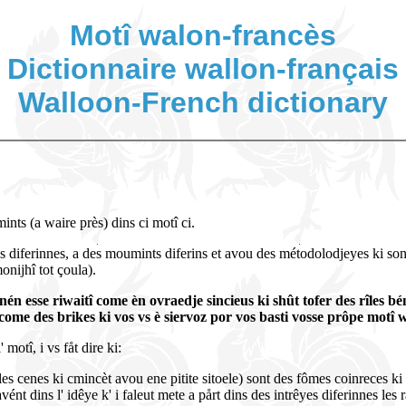
Motî walon-francès
Dictionnaire wallon-français
Walloon-French dictionary
ints (a waire près) dins ci motî ci.
ins diferinnes, a des moumints diferins et avou des métodolodjeyes ki son
onijhî tot çoula).
 nén esse riwaitî come èn ovraedje sincieus ki shût tofer des rîles b
, come des brikes ki vos vs è siervoz por vos basti vosse prôpe motî 
 motî, i vs fåt dire ki:
(les cenes ki cmincèt avou ene pitite sitoele) sont des fômes coinreces ki
vént dins l' idêye k' i faleut mete a pårt dins des intrêyes diferinnes l