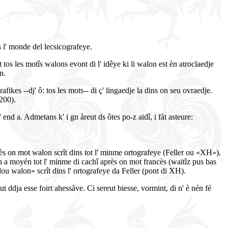
 l' monde del lecsicografeye.
 tos les motîs walons evont di l' idêye ki li walon est èn atroclaedje
n.
afikes --dj' ô: tos les mots-- di ç' lingaedje la dins on seu ovraedje.
 200).
j' end a. Admetans k' i gn åreut ds ôtes po-z aidî, i fåt asteure:
rès on mot walon scrît dins tot l' minme ortografeye (Feller ou «XH»).
n a moyén tot l' minme di cachî après on mot francès (waitîz pus bas
dou walon» scrît dins l' ortografeye da Feller (pont di XH).
out ddja esse foirt ahessåve. Ci sereut biesse, vormint, di n' è nén fé