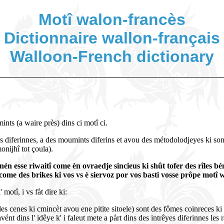
Motî walon-francès
Dictionnaire wallon-français
Walloon-French dictionary
ints (a waire près) dins ci motî ci.
ins diferinnes, a des moumints diferins et avou des métodolodjeyes ki son
onijhî tot çoula).
 nén esse riwaitî come èn ovraedje sincieus ki shût tofer des rîles b
, come des brikes ki vos vs è siervoz por vos basti vosse prôpe motî 
 motî, i vs fåt dire ki:
(les cenes ki cmincèt avou ene pitite sitoele) sont des fômes coinreces ki
vént dins l' idêye k' i faleut mete a pårt dins des intrêyes diferinnes l