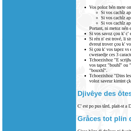
Vos poloz bén mete on
Si vos cachîz ap
Si vos cachîz ap
Si vos cachîz ap
Portant, ni metoz nén 
Si vos savoz çou k' c' 
Si rén n' est trové, li
dvreut trover çou k' v
Si çou k' vos tapez vs 
cweraedje ces 3 caracte
Tchoezixhoz "E scrijhae
vos tapez "bouhî" ou "b
"bouxhî".
Tchoezixhoz "Dins les å
voloz saveur kimint çk'
Djivêye des ôtes
C' est po pus tård, plait-st a 
Gråces tot plin