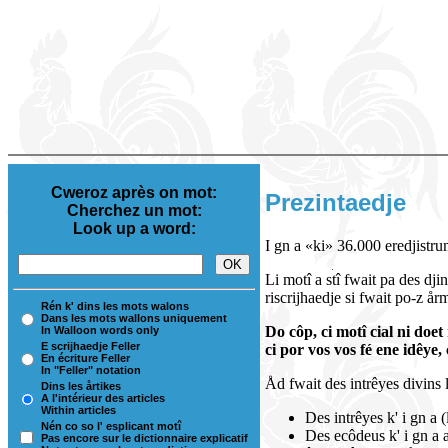
Cweroz après on mot:
Prezintaedje
Cherchez un mot:
Look up a word:
I gn a «ki» 36.000 eredjistrum
Li motî a stî fwait pa des dj
riscrijhaedje si fwait po-z årm
Rén k' dins les mots walons
Dans les mots wallons uniquement
Do côp, ci motî cial ni doet
In Walloon words only
E scrijhaedje Feller
ci por vos vos fé ene idêye
En écriture Feller
In "Feller" notation
Åd fwait des intrêyes divins l'
Dins les årtikes
A l'intérieur des articles
Within articles
Des intrêyes k' i gn a 
Nén co so l' esplicant motî
Des ecôdeus k' i gn a a
Pas encore sur le dictionnaire explicatif