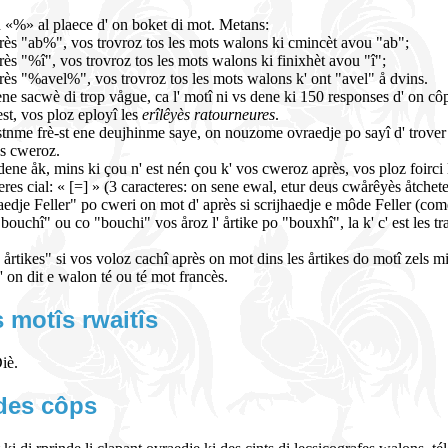
 «%» al plaece d' on boket di mot. Metans:
rès "ab%", vos trovroz tos les mots walons ki cmincèt avou "ab";
rès "%î", vos trovroz tos les mots walons ki finixhèt avou "î";
rès "%avel%", vos trovroz tos les mots walons k' ont "avel" å dvins.
ene sacwè di trop vågue, ca l' motî ni vs dene ki 150 responses d' on cô
est, vos ploz eployî les
erîlêyès ratourneures
.
 sistnme frè-st ene deujhinme saye, on nouzome ovraedje po sayî d' trover 
os cweroz.
dene åk, mins ki çou n' est nén çou k' vos cweroz après, vos ploz foirci
res cial: « [=] » (3 caracteres: on sene ewal, etur deus cwårêyès åtchete
dje Feller" po cweri on mot d' après si scrijhaedje e môde Feller (come on
ouchî" ou co "bouchi" vos åroz l' årtike po "bouxhî", la k' c' est les tra
rtikes" si vos voloz cachî après on mot dins les årtikes do motî zels mi
 on dit e walon té ou té mot francès.
 motîs rwaitîs
Diè.
 des côps