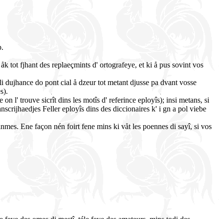
p.
åk tot fjhant des replaeçmints d' ortografeye, et ki å pus sovint vos
 li dujhance do pont cial å dzeur tot metant djusse pa dvant vosse
s).
 l' trouve sicrît dins les motîs d' referince eployîs); insi metans, si
nscrijhaedjes Feller eployîs dins des diccionaires k' i gn a pol viebe
nmes. Ene façon nén foirt fene mins ki våt les poennes di sayî, si vos