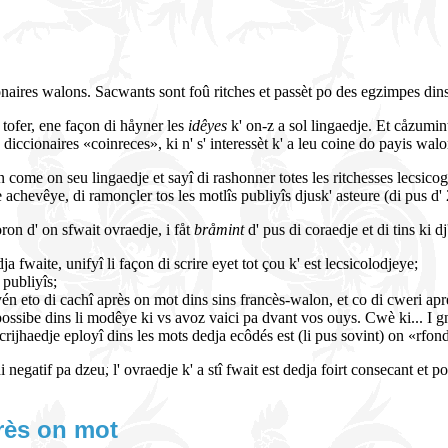
onaires walons. Sacwants sont foû ritches et passèt po des egzimpes dins
 tofer, ene façon di håyner les
idêyes
k' on-z a sol lingaedje. Et cåzumint
s diccionaires «coinreces», ki n' s' interessèt k' a leu coine do payis walo
on come on seu lingaedje et sayî di rashonner totes les ritchesses lecsicogr
e achevêye, di ramonçler tos les motlîs publiyîs djusk' asteure (di pus d'
on d' on sfwait ovraedje, i fåt
bråmint
d' pus di coraedje et di tins ki d
dja fwaite, unifyî li façon di scrire eyet tot çou k' est lecsicolodjeye;
 publiyîs;
én eto di cachî après on mot dins sins francès-walon, et co di cweri ap
possibe dins li modêye ki vs avoz vaici pa dvant vos ouys. Cwè ki... I g
crijhaedje eployî dins les mots dedja ecôdés est (li pus sovint) on «rfon
i negatif pa dzeu, l' ovraedje k' a stî fwait est dedja foirt consecant et p
rès on mot