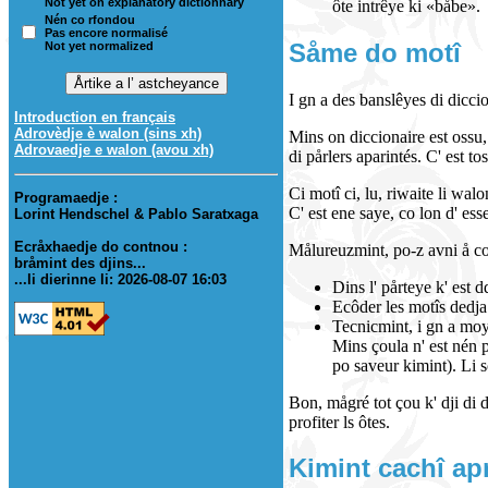
Not yet on explanatory dictionnary
ôte intrêye ki «båbe».
Nén co rfondou
Pas encore normalisé
Såme do motî
Not yet normalized
I gn a des banslêyes di dicci
Introduction en français
Adrovèdje è walon (sins xh)
Mins on diccionaire est ossu,
Adrovaedje e walon (avou xh)
di pårlers aparintés. C' est to
Ci motî ci, lu, riwaite li wal
Programaedje :
C' est ene saye, co lon d' ess
Lorint Hendschel & Pablo Saratxaga
Ecråxhaedje do contnou :
Målureuzmint, po-z avni å cor
bråmint des djins...
...li dierinne li: 2026-08-07 16:03
Dins l' pårteye k' est d
Ecôder les motîs dedja
Tecnicmint, i gn a moy
Mins çoula n' est nén 
po saveur kimint). Li s
Bon, mågré tot çou k' dji di d
profiter ls ôtes.
Kimint cachî ap