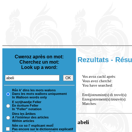
Cweroz après on mot:
Rezultats - Résu
Cherchez un mot:
Look up a word:
Vos avoz cachî après:
Vous avez cherché:
You have searched:
Rén k' dins les mots walons
Dans les mots wallons uniquement
Eredjistrumint(s) di trové(s):
In Walloon words only
Enregistrement(s) trouvé(s):
E scrijhaedje Feller
Matches:
En écriture Feller
In "Feller" notation
Dins les årtikes
A l'intérieur des articles
Within articles
abeli
Nén co so l' esplicant motî
Pas encore sur le dictionnaire explicatif