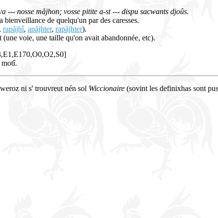
va --- nosse måjhon; vosse pitite a-st --- dispu sacwants djoûs.
 bienveillance de quelqu'un par des caresses.
,
rapåjhî
,
apåjhter
,
rapåjhter
).
at (une voie, une taille qu'on avait abandonnée, etc).
13,E1,E170,O0,O2,S0]
 motî.
cweroz ni s' trouvreut nén sol
Wiccionaire
(sovint les definixhas sont pus