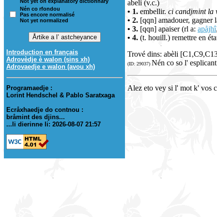
Not yet on explanatory dictionnary
abeli (v.c.)
Nén co rfondou
• 1.
embellir.
ci candjmint la 
Pas encore normalisé
• 2.
[qqn] amadouer, gagner la
Not yet normalized
• 3.
[qqn] apaiser (rl a:
apåjhî
• 4.
(t. houill.) remettre en ét
Introduction en français
Trové dins: abèli [C1,C9,C
Adrovèdje è walon (sins xh)
Nén co so l' esplicant
(ID: 29037)
Adrovaedje e walon (avou xh)
Alez eto vey si l' mot k' vos 
Programaedje :
Lorint Hendschel & Pablo Saratxaga
Ecråxhaedje do contnou :
bråmint des djins...
...li dierinne li: 2026-08-07 21:57