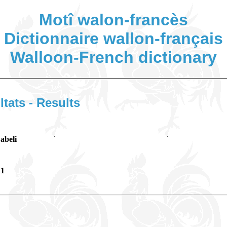
Motî walon-francès
Dictionnaire wallon-français
Walloon-French dictionary
ltats - Results
abeli
1