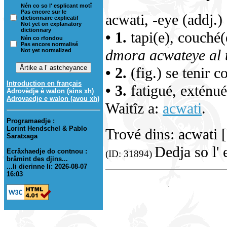
Nén co so l' esplicant motî
Pas encore sur le
acwati, -eye (addj.)
dictionnaire explicatif
Not yet on explanatory
dictionnary
• 1.
tapi(e), couché(
Nén co rfondou
Pas encore normalisé
dmora acwateye al t
Not yet normalized
• 2.
(fig.) se tenir co
Introduction en français
• 3.
fatigué, exténué
Adrovèdje è walon (sins xh)
Adrovaedje e walon (avou xh)
Waitîz a:
acwati
.
Programaedje :
Lorint Hendschel & Pablo
Trové dins: acwati [
Saratxaga
Dedja so l' 
Ecråxhaedje do contnou :
(ID: 31894)
bråmint des djins...
...li dierinne li: 2026-08-07
16:03