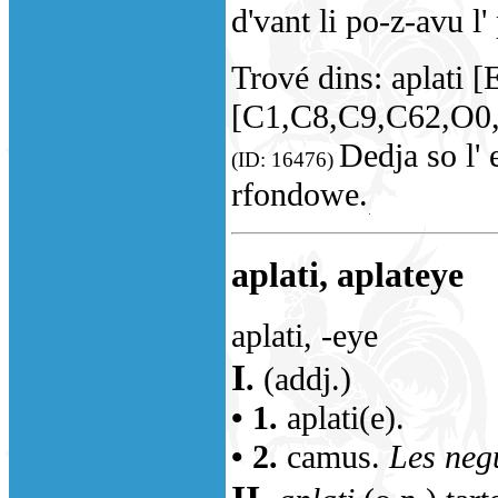
d'vant li po-z-avu l'
Trové dins: aplati 
[C1,C8,C9,C62,O0
Dedja so l' 
(ID: 16476)
rfondowe.
aplati, aplateye
aplati, -eye
I
.
(addj.)
• 1.
aplati(e).
• 2.
camus.
Les negu
II