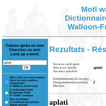
Motî w
Dictionnair
Walloon-F
Cweroz après on mot:
Rezultats - Rés
Cherchez un mot:
Look up a word:
Vos avoz cachî après:
aplati
Vous avez cherché:
You have searched:
Rén k' dins les mots walons
Eredjistrumint(s) di trové(s):
Dans les mots wallons
2
Enregistrement(s) trouvé(s):
uniquement
Matches:
In Walloon words only
E scrijhaedje Feller
En écriture Feller
In "Feller" notation
Dins les årtikes
aplati
A l'intérieur des articles
Within articles