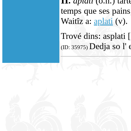
.
aplati
(o.n.) tar
temps que ses pains
Waitîz a:
aplati
(v).
Trové dins: asplati
Dedja so l' 
(ID: 35975)