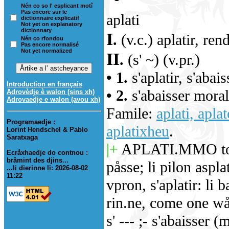
Nén co so l' esplicant motî
Pas encore sur le
aplati
dictionnaire explicatif
Not yet on explanatory
dictionnary
I
.
(v.c.) aplatir, rend
Nén co rfondou
Pas encore normalisé
Not yet normalized
II
.
(s' ~) (v.pr.)
• 1.
s'aplatir, s'abais
Introduction en français
• 2.
s'abaisser moral
Adrovèdje è walon (sins xh)
Adrovaedje e walon (avou xh)
Famile:
aplati, apla
Programaedje :
aplatixheu
.
Lorint Hendschel & Pablo
Saratxaga
|+
APLATI.MMO tot rc
Ecråxhaedje do contnou :
bråmint des djins...
påsse; li pilon asplat
...li dierinne li: 2026-08-02
11:22
vpron, s'aplatir: li 
rin.ne, come one wå
s' --- ;- s'abaisser 