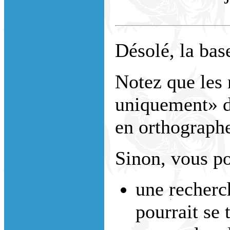
Désolé, la bas
Notez que les 
uniquement» do
en orthograph
Sinon, vous po
une recherc
pourrait se 