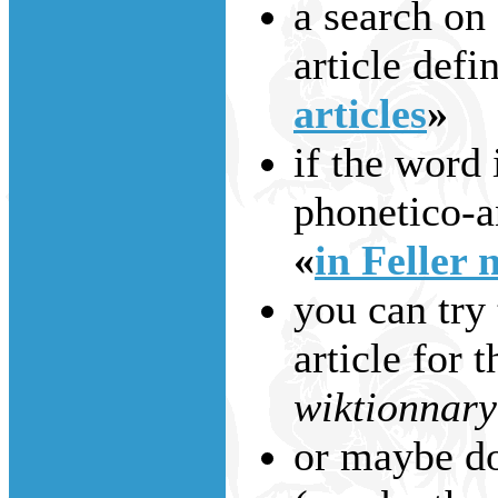
a search on
article defi
articles
»
if the word 
phonetico-an
«
in Feller 
you can try 
article for 
wiktionnary
or maybe do