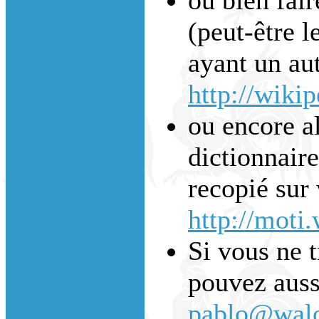
(peut-être l
ayant un aut
http://wiki
ou encore a
dictionnaire
recopié sur 
http://moti
Si vous ne 
pouvez auss
pablo@walo