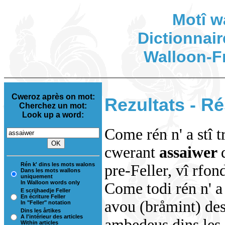
Motî w
Dictionnair
Walloon-F
Cweroz après on mot:
Rezultats - Ré
Cherchez un mot:
Look up a word:
Come rén n' a stî t
cwerant
assaiwer
Rén k' dins les mots walons
pre-Feller, vî rfon
Dans les mots wallons
uniquement
In Walloon words only
Come todi rén n' a 
E scrijhaedje Feller
En écriture Feller
avou (bråmint) des
In "Feller" notation
Dins les årtikes
A l'intérieur des articles
ambedeus dins les i
Within articles