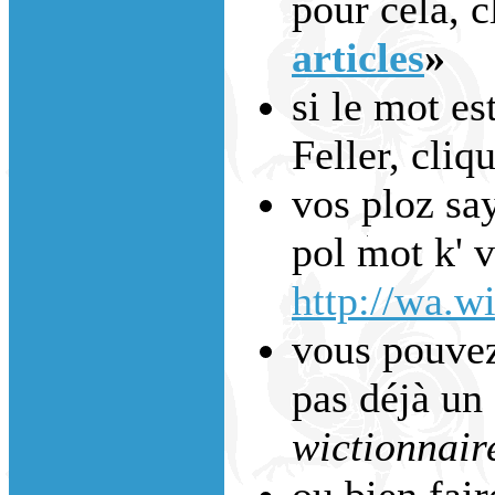
pour cela, c
articles
»
si le mot es
Feller, cliq
vos ploz say
pol mot k' 
http://wa.wi
vous pouvez 
pas déjà un 
wictionnair
ou bien fai