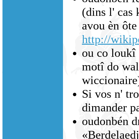
(dins l' cas 
avou èn ôte 
http://wiki
ou co loukî 
motî do walo
wiccionaire
Si vos n' tr
dimander p
oudonbén dm
«Berdelaed