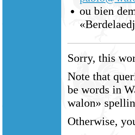
ou bien dem
«Berdelaed
Sorry, this wor
Note that que
be words in W
walon» spellin
Otherwise, you