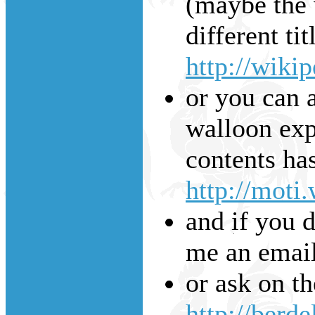
(maybe the w
different tit
http://wiki
or you can a
walloon expl
contents has
http://moti
and if you d
me an emai
or ask on t
http://berde