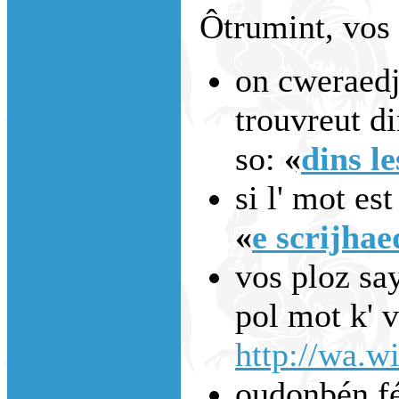
Ôtrumint, vos 
on cweraedje
trouvreut di
so:
«
dins le
si l' mot est
«
e scrijhae
vos ploz say
pol mot k' 
http://wa.wi
oudonbén fé