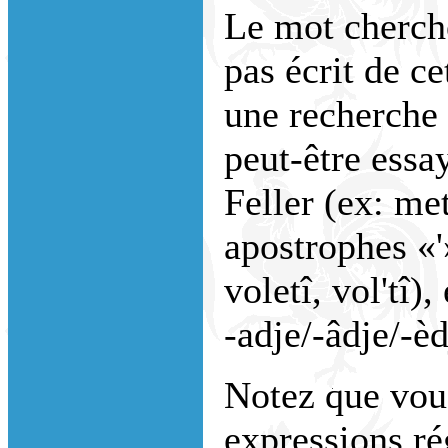
Le mot cherché
pas écrit de ce
une recherche
peut-être essa
Feller (ex: me
apostrophes «'
voletî, vol'tî)
-adje/-âdje/-èdj
Notez que vou
expressions ré