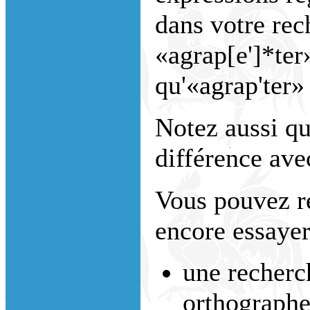
dans votre rec
«agrap[e']*ter
qu'«agrap'ter»
Notez aussi que
différence avec
Vous pouvez r
encore essayer
une recherc
orthographe