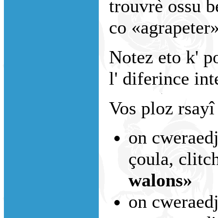
trouvrè ossu b
co «agrapeter»
Notez eto k' po
l' diferince int
Vos ploz rsayî
on cweraedj
çoula, clitc
walons»
on cweraedje