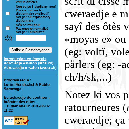
scrît di cisse 
Within articles
Nén co so l' esplicant motî
cweraedje e mô
Pas encore sur le
dictionnaire explicatif
Not yet on explanatory
dictionnary
sayî des ôtès 
Nén co rfondou
Pas encore normalisé
Not yet normalized
«moyas e» ou d
côde
motî
(eg: voltî, vole
Introduction en français
pårlers (eg: -a
Adrovèdje è walon (sins xh)
Adrovaedje e walon (avou xh)
ch/h/sk,...)
Programaedje :
Lorint Hendschel & Pablo
Saratxaga
Notez ki vos p
Ecråxhaedje do contnou :
bråmint des djins...
ratourneures (
...li dierinne li: 2026-08-02
11:22
cweraedje; ça 