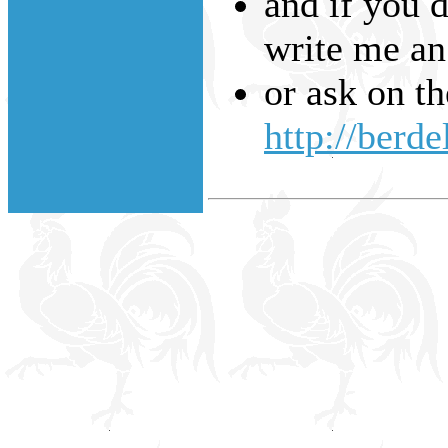
and if you d
write me an
or ask on t
http://berde