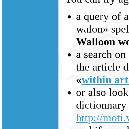
a query of 
walon» spell
Walloon wo
a search on
the article d
«
within art
or also look
dictionnary
http://moti