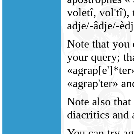
voletî, vol'tî),
adje/-âdje/-èdje
Note that you
your query; th
«agrap[e']*ter
«agrap'ter» an
Note also that 
diacritics and 
You can try ag