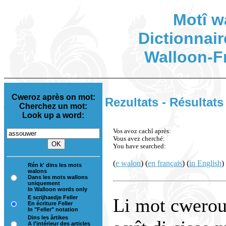
Motî w
Dictionnair
Walloon-F
Cweroz après on mot:
Rezultats - Résultats
Cherchez un mot:
Look up a word:
Vos avoz cachî après:
Vous avez cherché:
You have searched:
(
e walon
) (
en français
) (
in English
)
Rén k' dins les mots
walons
Dans les mots wallons
uniquement
In Walloon words only
E scrijhaedje Feller
Li mot cwerou 
En écriture Feller
In "Feller" notation
Dins les årtikes
A l'intérieur des articles