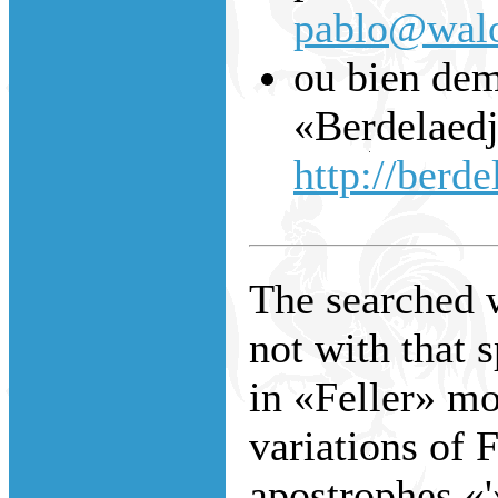
pablo@walo
ou bien dem
«Berdelaedj
http://berde
The searched w
not with that 
in «Feller» m
variations of 
apostrophes «'