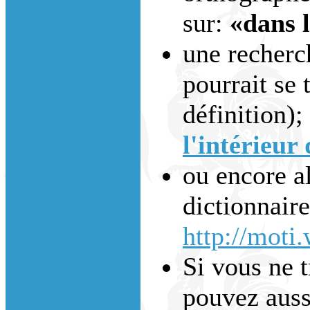
sur:
«dans 
une recherc
pourrait se 
définition);
l'intérieur 
ou encore al
dictionnaire
http://moti
Si vous ne 
pouvez auss