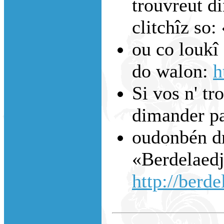
trouvreut di
clitchîz so:
ou co loukî 
do walon:
h
Si vos n' tr
dimander p
oudonbén dm
«Berdelaedj
http://berde