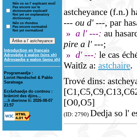
Nén co so l' esplicant motî
Pas encore sur le
astcheyance (f.n.) h
dictionnaire explicatif
Not yet on explanatory
dictionnary
--- ou d' ---,
par has
Nén co rfondou
Pas encore normalisé
»
a l' ---:
au hasard
Not yet normalized
pire a l' ---
;
Introduction en français
»
d' ---:
le cas éch
Adrovèdje è walon (sins xh)
Adrovaedje e walon (avou xh)
Waitîz a:
astchaire
.
Programaedje :
Lorint Hendschel & Pablo
Trové dins: astchey
Saratxaga
[C1,C5,C9,C13,C62
Ecråxhaedje do contnou :
bråmint des djins...
[O0,O5]
...li dierinne li: 2026-08-07
21:57
Dedja so l' 
(ID: 2790)