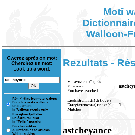
Motî w
Dictionnair
Walloon-F
Cweroz après on mot:
Rezultats - Rés
Cherchez un mot:
Look up a word:
Vos avoz cachî après:
astchey
Vous avez cherché:
You have searched:
Rén k' dins les mots walons
Eredjistrumint(s) di trové(s):
Dans les mots wallons
1
Enregistrement(s) trouvé(s):
uniquement
Matches:
In Walloon words only
E scrijhaedje Feller
En écriture Feller
In "Feller" notation
Dins les årtikes
astcheyance
A l'intérieur des articles
Within articles