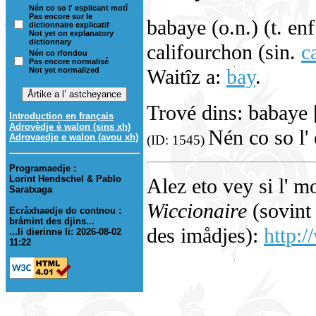
Nén co so l' esplicant motî
Pas encore sur le
babaye (o.n.) (t. en
dictionnaire explicatif
Not yet on explanatory
dictionnary
califourchon (sin.
c
Nén co rfondou
Pas encore normalisé
Waitîz a:
bay
.
Not yet normalized
Trové dins: babaye
Introduction en français
Adrovèdje è walon (sins xh)
Nén co so l' 
Adrovaedje e walon (avou xh)
(ID: 1545)
Programaedje :
Lorint Hendschel & Pablo
Alez eto vey si l' m
Saratxaga
Wiccionaire
(sovint 
Ecråxhaedje do contnou :
bråmint des djins...
des imådjes):
http:/
...li dierinne li: 2026-08-02
11:22