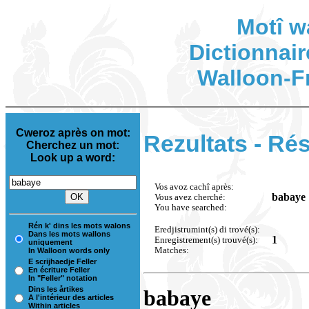
Motî w
Dictionnair
Walloon-F
Cweroz après on mot:
Rezultats - Rés
Cherchez un mot:
Look up a word:
Vos avoz cachî après:
babaye
Vous avez cherché:
You have searched:
Rén k' dins les mots walons
Eredjistrumint(s) di trové(s):
Dans les mots wallons
1
Enregistrement(s) trouvé(s):
uniquement
Matches:
In Walloon words only
E scrijhaedje Feller
En écriture Feller
In "Feller" notation
Dins les årtikes
babaye
A l'intérieur des articles
Within articles