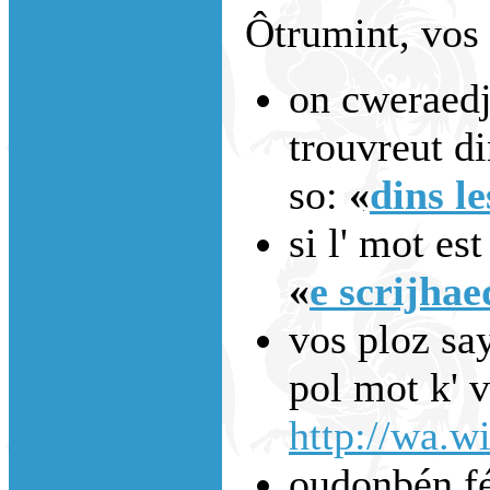
Ôtrumint, vos 
on cweraedje
trouvreut di
so:
«
dins le
si l' mot est
«
e scrijhae
vos ploz say
pol mot k' 
http://wa.wi
oudonbén fé