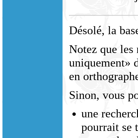
Désolé, la bas
Notez que les 
uniquement» do
en orthograph
Sinon, vous po
une recherc
pourrait se 