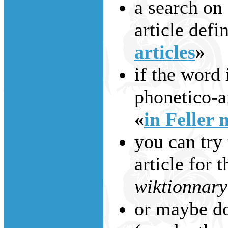
a search on
article defi
articles
»
if the word 
phonetico-an
«
in Feller 
you can try 
article for 
wiktionnary
or maybe do