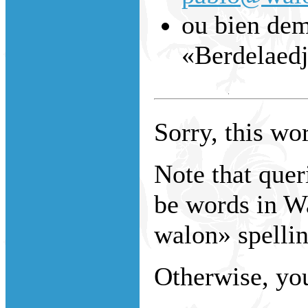
ou bien dem
«Berdelaed
Sorry, this wor
Note that que
be words in W
walon» spellin
Otherwise, you