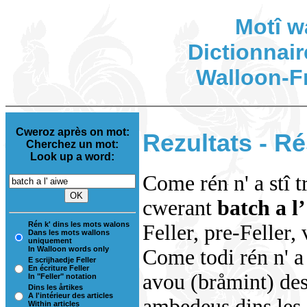
Motî w
Dictionnair
Walloon-F
Cweroz après on mot:
Rezultats - Ré
Cherchez un mot:
Look up a word:
Come rén n' a stî t
cwerant
batch a l
Rén k' dins les mots walons
Feller, pre-Feller,
Dans les mots wallons
uniquement
In Walloon words only
Come todi rén n' a 
E scrijhaedje Feller
En écriture Feller
avou (bråmint) des
In "Feller" notation
Dins les årtikes
A l'intérieur des articles
ambedeus dins les i
Within articles