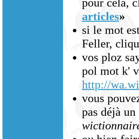
pour cela, c
articles
»
si le mot es
Feller, cliq
vos ploz say
pol mot k' 
http://wa.wi
vous pouvez 
pas déjà un 
wictionnair
ou bien fai