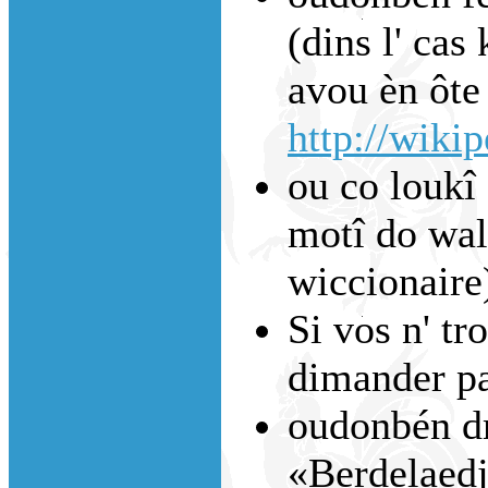
(dins l' cas 
avou èn ôte 
http://wiki
ou co loukî 
motî do walo
wiccionaire
Si vos n' tr
dimander p
oudonbén dm
«Berdelaed