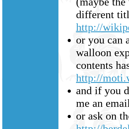
(maybe the w
different tit
http://wiki
or you can a
walloon expl
contents has
http://moti
and if you d
me an emai
or ask on t
http://berde