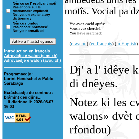
Nén co so l' esplicant motî
Pas encore sur le
motîs. Vocial pa dzo
dictionnaire explicatif
Not yet on explanatory
dictionnary
Nén co rfondou
Vos avoz cachî après:
Pas encore normalisé
Vous avez cherché:
Not yet normalized
You have searched:
(
e walon
) (
en français
) (
in English
)
Introduction en français
Adrovèdje è walon (sins xh)
Adrovaedje e walon (avou xh)
Dj' a l' idêye 
Programaedje :
Lorint Hendschel & Pablo
di dnêyes.
Saratxaga
Ecråxhaedje do contnou :
bråmint des djins...
Notez ki les c
...li dierinne li: 2026-08-07
16:03
walons» dvèt e
rfondou)