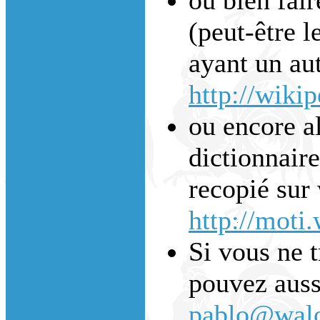
(peut-être l
ayant un aut
http://wiki
ou encore a
dictionnaire
recopié sur 
http://moti
Si vous ne 
pouvez auss
pablo@walo