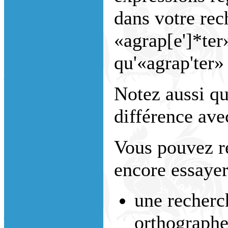
dans votre rec
«agrap[e']*ter
qu'«agrap'ter»
Notez aussi que
différence avec
Vous pouvez r
encore essayer
une recherc
orthographe