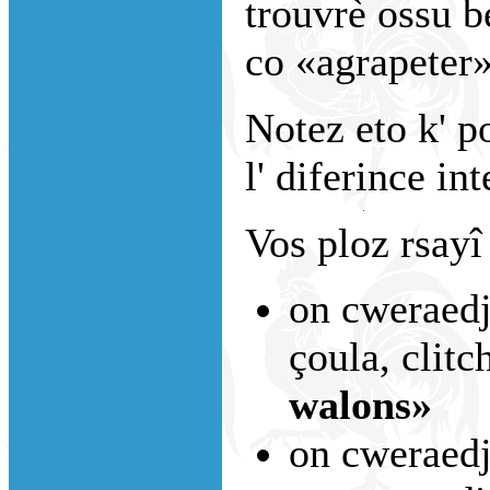
trouvrè ossu b
co «agrapeter»
Notez eto k' po
l' diferince int
Vos ploz rsayî
on cweraedj
çoula, clitc
walons»
on cweraedje