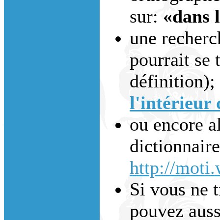
sur:
«dans 
une recherc
pourrait se 
définition);
l'intérieur 
ou encore al
dictionnaire
http://moti
Si vous ne 
pouvez auss