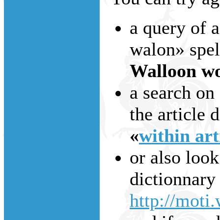
a query of 
walon» spell
Walloon wo
a search on
the article d
«
within art
or also look
dictionnary
http://moti