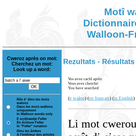
Motî w
Dictionnair
Walloon-F
Cweroz après on mot:
Rezultats - Résultats
Cherchez un mot:
Look up a word:
Vos avoz cachî après:
Vous avez cherché:
You have searched:
(
e walon
) (
en français
) (
in English
)
Rén k' dins les mots
walons
Dans les mots wallons
uniquement
In Walloon words only
E scrijhaedje Feller
Li mot cwerou 
En écriture Feller
In "Feller" notation
Dins les årtikes
A l'intérieur des articles