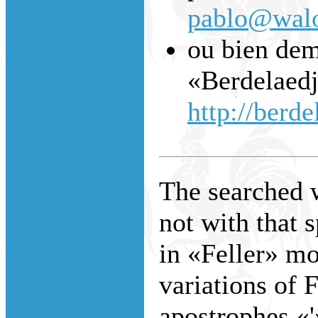
pablo@walo
ou bien dem
«Berdelaedj
http://berde
The searched w
not with that 
in «Feller» m
variations of 
apostrophes «'