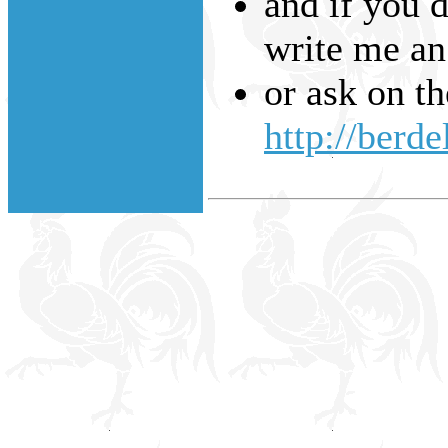
and if you d
write me an
or ask on t
http://berde