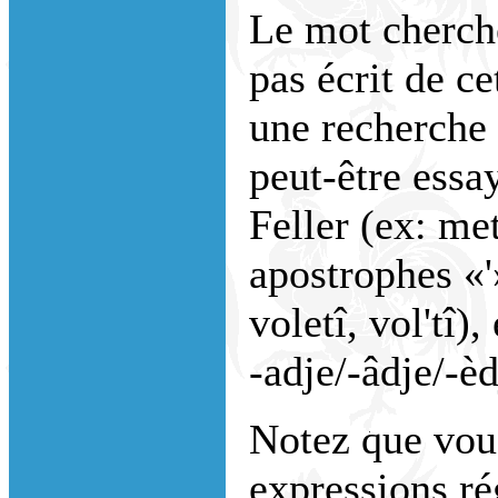
Le mot cherché
pas écrit de ce
une recherche
peut-être essa
Feller (ex: me
apostrophes «'
voletî, vol'tî)
-adje/-âdje/-èdj
Notez que vou
expressions ré