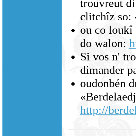
trouvreut di
clitchîz so:
ou co loukî 
do walon:
h
Si vos n' tr
dimander p
oudonbén dm
«Berdelaedj
http://berde