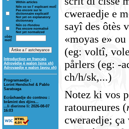
scrît di cisse 
Within articles
Nén co so l' esplicant motî
cweraedje e mô
Pas encore sur le
dictionnaire explicatif
Not yet on explanatory
dictionnary
sayî des ôtès 
Nén co rfondou
Pas encore normalisé
Not yet normalized
«moyas e» ou d
côde
motî
(eg: voltî, vole
Introduction en français
pårlers (eg: -a
Adrovèdje è walon (sins xh)
Adrovaedje e walon (avou xh)
ch/h/sk,...)
Programaedje :
Lorint Hendschel & Pablo
Saratxaga
Notez ki vos p
Ecråxhaedje do contnou :
bråmint des djins...
ratourneures (
...li dierinne li: 2026-08-07
16:03
cweraedje; ça 