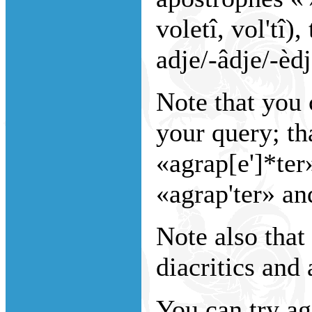
voletî, vol'tî),
adje/-âdje/-èdje
Note that you
your query; th
«agrap[e']*ter
«agrap'ter» an
Note also that 
diacritics and 
You can try ag