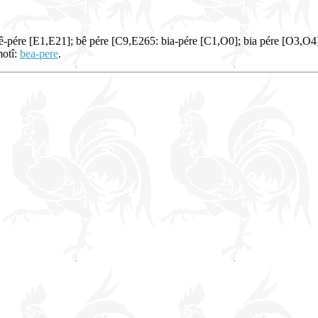
bê-pére [E1,E21]; bê pére [C9,E265: bia-pére [C1,O0]; bia pére [O3,O4
motî:
bea-pere
.