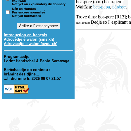
explicatif
bea-pere (o.n.) beau-père.
Not yet on explanatory dictionnary
Waitîz a:
bea-papa
,
påråsse
.
Nén co rfondou
Pas encore normalisé
Not yet normalized
Trové dins: bea-pere [R13]; 
Dedja so l' esplicant 
(ID: 29803)
Introduction en français
Adrovèdje è walon (sins xh)
Adrovaedje e walon (avou xh)
Programaedje :
Lorint Hendschel & Pablo Saratxaga
Ecråxhaedje do contnou :
bråmint des djins...
...li dierinne li: 2026-08-07 21:57