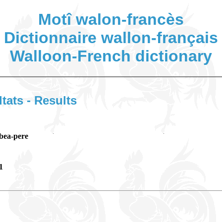
Motî walon-francès
Dictionnaire wallon-français
Walloon-French dictionary
ltats - Results
bea-pere
1