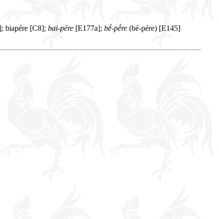
]; biapére [C8];
bai-pére
[E177a];
bḗ-pḗre
(bé-pére) [E145]