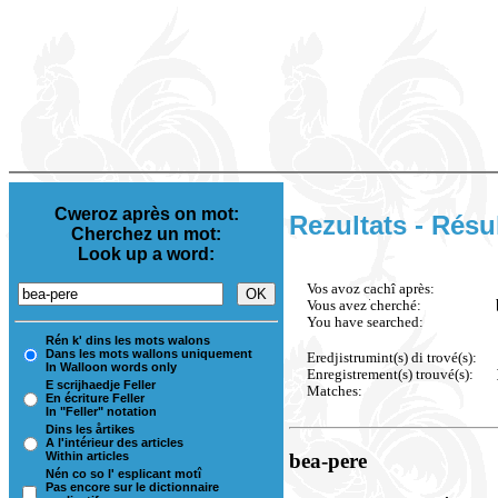
Cweroz après on mot:
Rezultats - Résu
Cherchez un mot:
Look up a word:
Vos avoz cachî après:
Vous avez cherché:
You have searched:
Rén k' dins les mots walons
Dans les mots wallons uniquement
Eredjistrumint(s) di trové(s):
In Walloon words only
Enregistrement(s) trouvé(s):
E scrijhaedje Feller
Matches:
En écriture Feller
In "Feller" notation
Dins les årtikes
A l'intérieur des articles
Within articles
bea-pere
Nén co so l' esplicant motî
Pas encore sur le dictionnaire