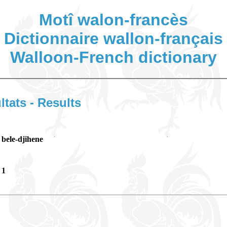
Motî walon-francès
Dictionnaire wallon-français
Walloon-French dictionary
ltats - Results
bele-djihene
1