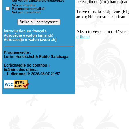
Not yet on explanatory dictionnary
bele-djihene (f.n.) bame-jean
Nén co rfondou
Pas encore normalisé
Trové dins: bèle-djihène [E1
Not yet normalized
Nén co so l' esplicant 
(ID: 411)
Introduction en français
Alez eto vey si l' mot k' vos
Adrovèdje è walon (sins xh)
djihene
Adrovaedje e walon (avou xh)
Programaedje :
Lorint Hendschel & Pablo Saratxaga
Ecråxhaedje do contnou :
bråmint des djins...
...li dierinne li: 2026-08-07 21:57