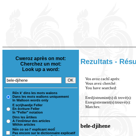
Cweroz après on mot:
Rezultats - Résu
Cherchez un mot:
Look up a word:
Vos avoz cachî après:
Vous avez cherché:
You have searched:
Rén k' dins les mots walons
Dans les mots wallons uniquement
Eredjistrumint(s) di trové(s):
In Walloon words only
Enregistrement(s) trouvé(s):
E scrijhaedje Feller
Matches:
En écriture Feller
In "Feller" notation
Dins les årtikes
A l'intérieur des articles
Within articles
bele-djihene
Nén co so l' esplicant motî
Pas encore sur le dictionnaire explicatif