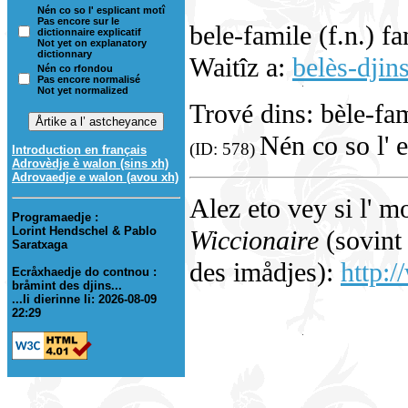
Nén co so l' esplicant motî
Pas encore sur le
bele-famile (f.n.) fa
dictionnaire explicatif
Not yet on explanatory
dictionnary
Waitîz a:
belès-djin
Nén co rfondou
Pas encore normalisé
Not yet normalized
Trové dins: bèle-fa
Nén co so l' e
(ID: 578)
Introduction en français
Adrovèdje è walon (sins xh)
Adrovaedje e walon (avou xh)
Alez eto vey si l' m
Programaedje :
Lorint Hendschel & Pablo
Wiccionaire
(sovint 
Saratxaga
des imådjes):
http:/
Ecråxhaedje do contnou :
bråmint des djins...
...li dierinne li: 2026-08-09
22:29