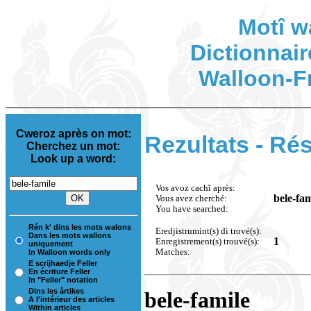
Motî w
Dictionnair
Walloon-F
Cweroz après on mot:
Rezultats - Rés
Cherchez un mot:
Look up a word:
Vos avoz cachî après:
bele-fam
Vous avez cherché:
You have searched:
Rén k' dins les mots walons
Eredjistrumint(s) di trové(s):
Dans les mots wallons
1
Enregistrement(s) trouvé(s):
uniquement
Matches:
In Walloon words only
E scrijhaedje Feller
En écriture Feller
In "Feller" notation
Dins les årtikes
bele-famile
A l'intérieur des articles
Within articles