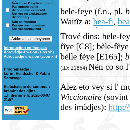
Nén co so l' esplicant motî
Pas encore sur le
bele-feye (f.n., pl.
b
dictionnaire explicatif
Not yet on explanatory
dictionnary
Waitîz a:
bea-fi
,
bea
Nén co rfondou
Pas encore normalisé
Not yet normalized
Trové dins: bele-fe
fîye [C8]; bèle-fêy
Introduction en français
Adrovèdje è walon (sins xh)
bèlle fèye [E165];
b
Adrovaedje e walon (avou xh)
Nén co so l'
(ID: 21864)
Programaedje :
Lorint Hendschel & Pablo
Saratxaga
Alez eto vey si l' m
Ecråxhaedje do contnou :
bråmint des djins...
Wiccionaire
(sovint 
...li dierinne li: 2026-08-07
21:57
des imådjes):
http:/