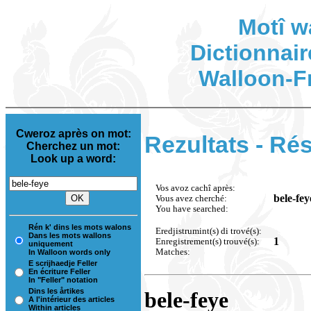
Motî w
Dictionnair
Walloon-F
Cweroz après on mot:
Rezultats - Rés
Cherchez un mot:
Look up a word:
Vos avoz cachî après:
bele-fey
Vous avez cherché:
You have searched:
Rén k' dins les mots walons
Eredjistrumint(s) di trové(s):
Dans les mots wallons
1
Enregistrement(s) trouvé(s):
uniquement
Matches:
In Walloon words only
E scrijhaedje Feller
En écriture Feller
In "Feller" notation
Dins les årtikes
bele-feye
A l'intérieur des articles
Within articles