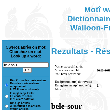
Motî w
Dictionnair
Walloon-F
Cweroz après on mot:
Rezultats - Rés
Cherchez un mot:
Look up a word:
Vos avoz cachî après:
bele-so
Vous avez cherché:
You have searched:
Rén k' dins les mots walons
Eredjistrumint(s) di trové(s):
Dans les mots wallons
1
Enregistrement(s) trouvé(s):
uniquement
Matches:
In Walloon words only
E scrijhaedje Feller
En écriture Feller
In "Feller" notation
Dins les årtikes
bele-sour
A l'intérieur des articles
Within articles