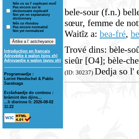
Nén co so l' esplicant motî
Pas encore sur le
bele-sour (f.n.) bel
dictionnaire explicatif
Not yet on explanatory
dictionnary
sœur, femme de notr
Nén co rfondou
Pas encore normalisé
Waitîz a:
bea-fré
,
be
Not yet normalized
Trové dins: bèle-so
Introduction en français
Adrovèdje è walon (sins xh)
sieûr [O4]; bèle-ch
Adrovaedje e walon (avou xh)
Dedja so l' 
(ID: 30237)
Programaedje :
Lorint Hendschel & Pablo
Saratxaga
Ecråxhaedje do contnou :
bråmint des djins...
...li dierinne li: 2026-08-02
11:22