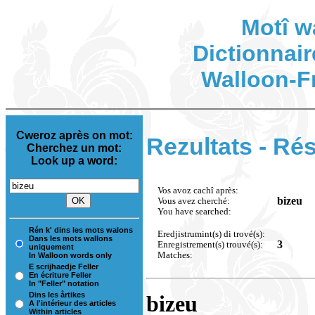
Motî w
Dictionnair
Walloon-F
Cweroz après on mot:
Rezultats - Rés
Cherchez un mot:
Look up a word:
Vos avoz cachî après:
bizeu
Vous avez cherché:
You have searched:
Rén k' dins les mots walons
Eredjistrumint(s) di trové(s):
Dans les mots wallons
3
Enregistrement(s) trouvé(s):
uniquement
Matches:
In Walloon words only
E scrijhaedje Feller
En écriture Feller
In "Feller" notation
Dins les årtikes
bizeu
A l'intérieur des articles
Within articles