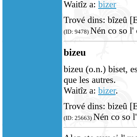
Waitîz a:
bizer
Trové dins: bîzeû [
Nén co so l' 
(ID: 9478)
bizeu
bizeu (o.n.) biset, 
que les autres.
Waitîz a:
bizer
.
Trové dins: bizeû [
Nén co so l'
(ID: 25663)