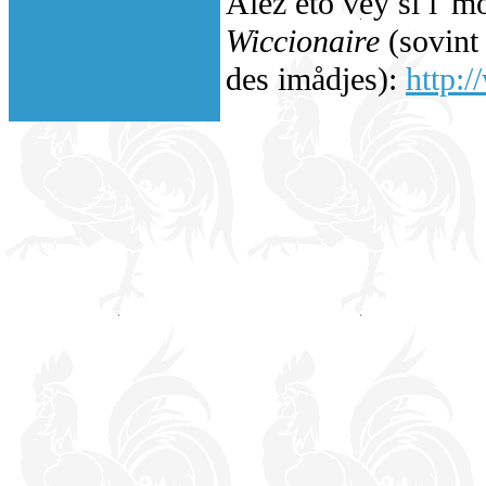
Alez eto vey si l' m
Wiccionaire
(sovint 
des imådjes):
http:/