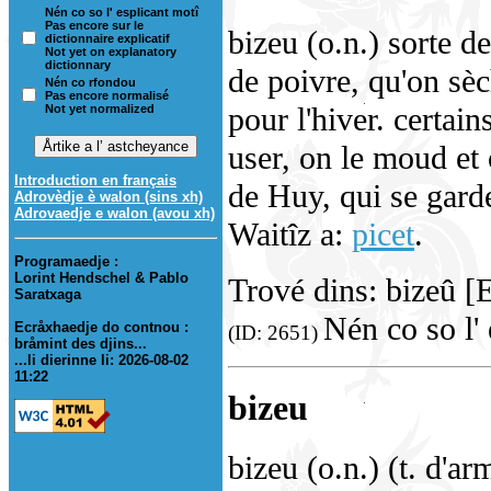
Nén co so l' esplicant motî
Pas encore sur le
bizeu (o.n.) sorte d
dictionnaire explicatif
Not yet on explanatory
dictionnary
de poivre, qu'on sèc
Nén co rfondou
Pas encore normalisé
pour l'hiver. certai
Not yet normalized
user, on le moud et 
Introduction en français
de Huy, qui se gard
Adrovèdje è walon (sins xh)
Adrovaedje e walon (avou xh)
Waitîz a:
picet
.
Programaedje :
Lorint Hendschel & Pablo
Trové dins: bizeû [
Saratxaga
Nén co so l' 
Ecråxhaedje do contnou :
(ID: 2651)
bråmint des djins...
...li dierinne li: 2026-08-02
11:22
bizeu
bizeu (o.n.) (t. d'ar