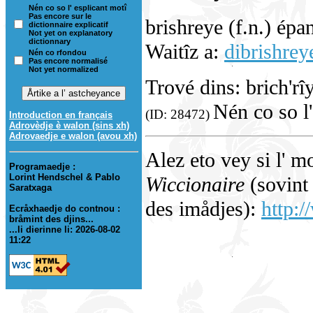
Nén co so l' esplicant motî
Pas encore sur le
brishreye (f.n.) épa
dictionnaire explicatif
Not yet on explanatory
dictionnary
Waitîz a:
dibrishrey
Nén co rfondou
Pas encore normalisé
Not yet normalized
Trové dins: brich'rî
Nén co so l'
(ID: 28472)
Introduction en français
Adrovèdje è walon (sins xh)
Adrovaedje e walon (avou xh)
Alez eto vey si l' m
Programaedje :
Lorint Hendschel & Pablo
Wiccionaire
(sovint 
Saratxaga
des imådjes):
http:/
Ecråxhaedje do contnou :
bråmint des djins...
...li dierinne li: 2026-08-02
11:22