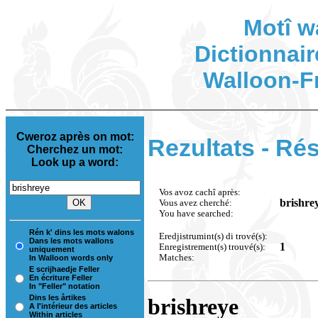
Motî w
Dictionnair
Walloon-F
Cweroz après on mot:
Rezultats - Rés
Cherchez un mot:
Look up a word:
Vos avoz cachî après:
brishre
Vous avez cherché:
You have searched:
Rén k' dins les mots walons
Eredjistrumint(s) di trové(s):
Dans les mots wallons
1
Enregistrement(s) trouvé(s):
uniquement
Matches:
In Walloon words only
E scrijhaedje Feller
En écriture Feller
In "Feller" notation
Dins les årtikes
brishreye
A l'intérieur des articles
Within articles