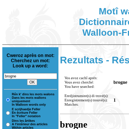
Motî w
Dictionnair
Walloon-F
Cweroz après on mot:
Rezultats - Rés
Cherchez un mot:
Look up a word:
Vos avoz cachî après:
brogne
Vous avez cherché:
You have searched:
Rén k' dins les mots walons
Eredjistrumint(s) di trové(s):
Dans les mots wallons
1
Enregistrement(s) trouvé(s):
uniquement
Matches:
In Walloon words only
E scrijhaedje Feller
En écriture Feller
In "Feller" notation
Dins les årtikes
brogne
A l'intérieur des articles
Within articles