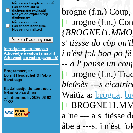
Nén co so l' esplicant motî
Pas encore sur le
brogne (f.n.) Coup, b
dictionnaire explicatif
Not yet on explanatory
dictionnary
|+
brogne (f.n.) Con
Nén co rfondou
Pas encore normalisé
{BROGNE11.MMO}excr
Not yet normalized
s' tièsse do côp qu'i
Introduction en français
i n'èst fok bon po fé
Adrovèdje è walon (sins xh)
Adrovaedje e walon (avou xh)
-- a l' panse un co
Programaedje :
|+
brogne (f.n.) Trac
Lorint Hendschel & Pablo
Saratxaga
bleûsès ---s cicatri
Ecråxhaedje do contnou :
Waitîz a:
brogna
,
br
bråmint des djins...
...li dierinne li: 2026-08-02
11:22
|+
BROGNE11.MMO tot
a 'ne --- a s' tièsse 
åbe a ---s, i n'èst f