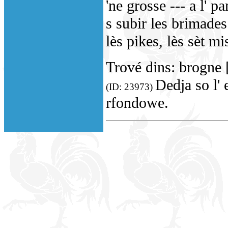
'ne grosse --- a l' 
s subir les brimade
lès pikes, lès sèt mi
Trové dins: brogn
Dedja so l' 
(ID: 23973)
rfondowe.