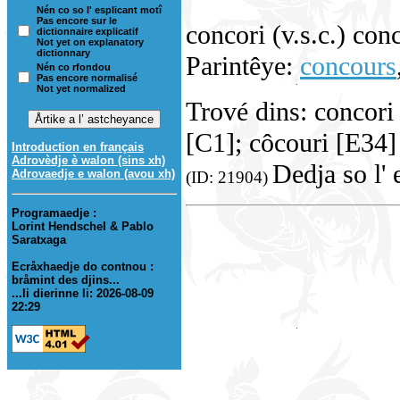
Nén co so l' esplicant motî
Pas encore sur le
concori (v.s.c.) con
dictionnaire explicatif
Not yet on explanatory
dictionnary
Parintêye:
concours
Nén co rfondou
Pas encore normalisé
Not yet normalized
Trové dins: concor
[C1]; côcouri [E34]
Introduction en français
Adrovèdje è walon (sins xh)
Dedja so l' 
Adrovaedje e walon (avou xh)
(ID: 21904)
Programaedje :
Lorint Hendschel & Pablo
Saratxaga
Ecråxhaedje do contnou :
bråmint des djins...
...li dierinne li: 2026-08-09
22:29