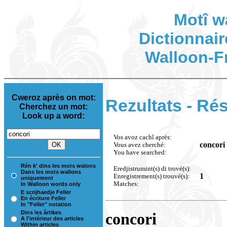
Motî w
Dictionnair
Walloon-F
Cweroz après on mot:
Rezultats - Rés
Cherchez un mot:
Look up a word:
Vos avoz cachî après:
concori
Vous avez cherché:
You have searched:
Rén k' dins les mots walons
Eredjistrumint(s) di trové(s):
Dans les mots wallons
1
Enregistrement(s) trouvé(s):
uniquement
Matches:
In Walloon words only
E scrijhaedje Feller
En écriture Feller
In "Feller" notation
Dins les årtikes
concori
A l'intérieur des articles
Within articles