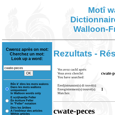
Motî w
Dictionnair
Walloon-F
Cweroz après on mot:
Rezultats - Rés
Cherchez un mot:
Look up a word:
Vos avoz cachî après:
cwate-p
Vous avez cherché:
You have searched:
Rén k' dins les mots walons
Eredjistrumint(s) di trové(s):
Dans les mots wallons
1
Enregistrement(s) trouvé(s):
uniquement
Matches:
In Walloon words only
E scrijhaedje Feller
En écriture Feller
In "Feller" notation
Dins les årtikes
cwate-peces
A l'intérieur des articles
Within articles