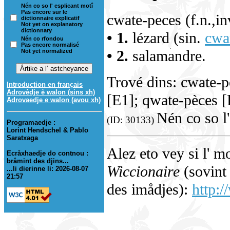
Nén co so l' esplicant motî
Pas encore sur le
cwate-peces (f.n.,in
dictionnaire explicatif
Not yet on explanatory
dictionnary
• 1.
lézard (sin.
cwa
Nén co rfondou
Pas encore normalisé
• 2.
salamandre.
Not yet normalized
Trové dins: cwate-p
Introduction en français
Adrovèdje è walon (sins xh)
[E1]; qwate-pèces [
Adrovaedje e walon (avou xh)
Nén co so l'
(ID: 30133)
Programaedje :
Lorint Hendschel & Pablo
Saratxaga
Alez eto vey si l' m
Ecråxhaedje do contnou :
bråmint des djins...
Wiccionaire
(sovint 
...li dierinne li: 2026-08-07
21:57
des imådjes):
http:/