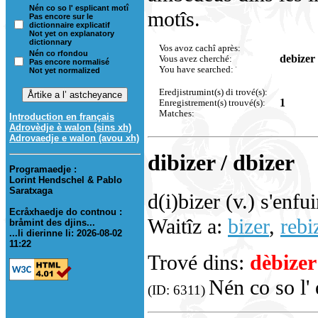
Nén co so l' esplicant motî
motîs.
Pas encore sur le
dictionnaire explicatif
Not yet on explanatory
dictionnary
Vos avoz cachî après:
Nén co rfondou
debizer
Vous avez cherché:
Pas encore normalisé
You have searched:
Not yet normalized
Eredjistrumint(s) di trové(s):
1
Enregistrement(s) trouvé(s):
Matches:
Introduction en français
Adrovèdje è walon (sins xh)
Adrovaedje e walon (avou xh)
dibizer / dbizer
Programaedje :
Lorint Hendschel & Pablo
Saratxaga
d(i)bizer (v.) s'enfu
Ecråxhaedje do contnou :
Waitîz a:
bizer
,
rebi
bråmint des djins...
...li dierinne li: 2026-08-02
11:22
Trové dins:
dèbizer
Nén co so l' 
(ID: 6311)