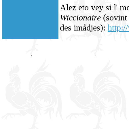
Alez eto vey si l' m
Wiccionaire
(sovint 
des imådjes):
http:/