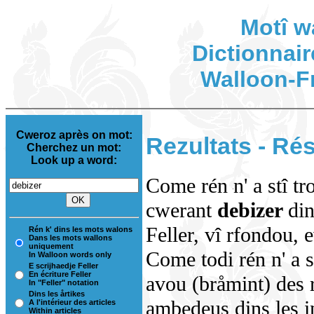
Motî w
Dictionnair
Walloon-F
Cweroz après on mot:
Rezultats - Rés
Cherchez un mot:
Look up a word:
Come rén n' a stî tr
cwerant
debizer
din
Feller, vî rfondou, 
Rén k' dins les mots walons
Dans les mots wallons
uniquement
Come todi rén n' a s
In Walloon words only
E scrijhaedje Feller
En écriture Feller
avou (bråmint) des 
In "Feller" notation
Dins les årtikes
ambedeus dins les in
A l'intérieur des articles
Within articles