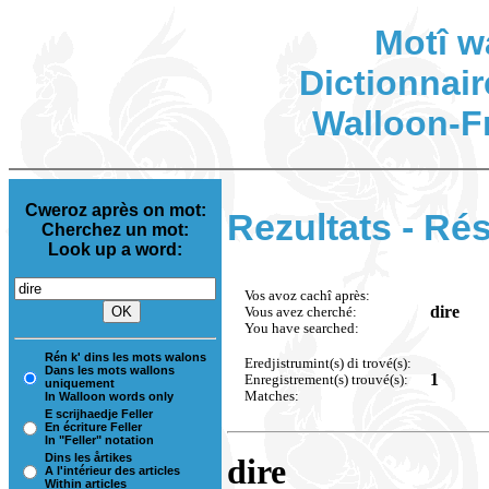
Motî w
Dictionnair
Walloon-F
Cweroz après on mot:
Rezultats - Rés
Cherchez un mot:
Look up a word:
Vos avoz cachî après:
dire
Vous avez cherché:
You have searched:
Rén k' dins les mots walons
Eredjistrumint(s) di trové(s):
Dans les mots wallons
1
Enregistrement(s) trouvé(s):
uniquement
Matches:
In Walloon words only
E scrijhaedje Feller
En écriture Feller
In "Feller" notation
Dins les årtikes
dire
A l'intérieur des articles
Within articles