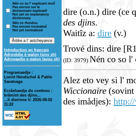
Nén co so l' esplicant motî
Pas encore sur le
dire (o.n.) dire (ce 
dictionnaire explicatif
Not yet on explanatory
dictionnary
des djins.
Nén co rfondou
Pas encore normalisé
Waitîz a:
dire
(v.)
Not yet normalized
Trové dins: dire [R
Introduction en français
Adrovèdje è walon (sins xh)
Nén co so l' 
Adrovaedje e walon (avou xh)
(ID: 3979)
Programaedje :
Lorint Hendschel & Pablo
Alez eto vey si l' m
Saratxaga
Wiccionaire
(sovint 
Ecråxhaedje do contnou :
bråmint des djins...
des imådjes):
http:/
...li dierinne li: 2026-08-02
11:22