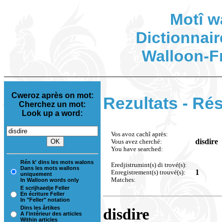
Motî w
Dictionnair
Walloon-F
Cweroz après on mot:
Rezultats - Rés
Cherchez un mot:
Look up a word:
Vos avoz cachî après:
disdire
Vous avez cherché:
You have searched:
Rén k' dins les mots walons
Eredjistrumint(s) di trové(s):
Dans les mots wallons
1
Enregistrement(s) trouvé(s):
uniquement
Matches:
In Walloon words only
E scrijhaedje Feller
En écriture Feller
In "Feller" notation
Dins les årtikes
disdire
A l'intérieur des articles
Within articles