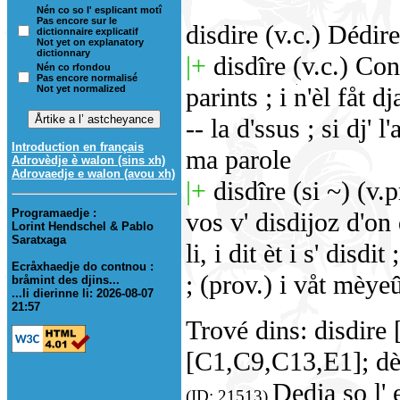
Nén co so l' esplicant motî
Pas encore sur le
disdire (v.c.) Dédir
dictionnaire explicatif
Not yet on explanatory
dictionnary
|+
disdîre (v.c.) Con
Nén co rfondou
Pas encore normalisé
parints ; i n'èl fåt d
Not yet normalized
-- la d'ssus ; si dj' l
Introduction en français
ma parole
Adrovèdje è walon (sins xh)
Adrovaedje e walon (avou xh)
|+
disdîre (si ~) (v.p
Programaedje :
vos v' disdijoz d'on q
Lorint Hendschel & Pablo
Saratxaga
li, i dit èt i s' disdi
Ecråxhaedje do contnou :
; (prov.) i våt mèyeû
bråmint des djins...
...li dierinne li: 2026-08-07
21:57
Trové dins: disdire
[C1,C9,C13,E1]; dè
Dedja so l' 
(ID: 21513)