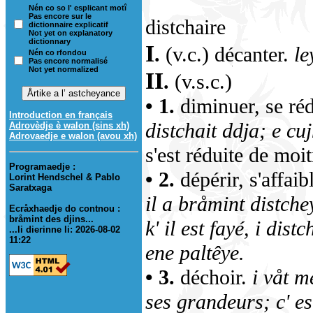
Nén co so l' esplicant motî
Pas encore sur le
distchaire
dictionnaire explicatif
Not yet on explanatory
dictionnary
I
.
(v.c.) décanter.
le
Nén co rfondou
Pas encore normalisé
Not yet normalized
II
.
(v.s.c.)
• 1.
diminuer, se ré
Introduction en français
distchait ddja; e cu
Adrovèdje è walon (sins xh)
Adrovaedje e walon (avou xh)
s'est réduite de moit
Programaedje :
• 2.
dépérir, s'affaib
Lorint Hendschel & Pablo
Saratxaga
il a bråmint distche
Ecråxhaedje do contnou :
bråmint des djins...
k' il est fayé, i dist
...li dierinne li: 2026-08-02
11:22
ene paltêye.
• 3.
déchoir.
i våt m
ses grandeurs; c' est