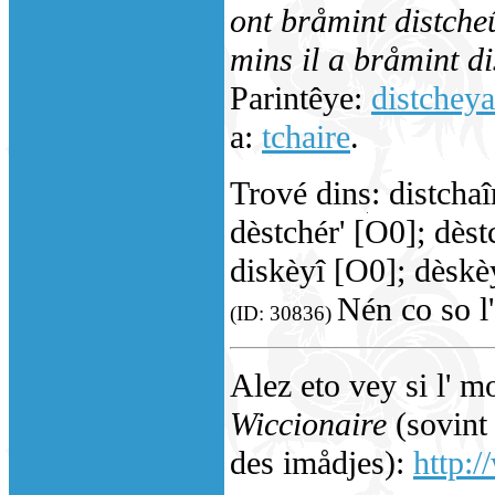
ont bråmint distcheû
mins il a bråmint d
Parintêye:
distcheya
a:
tchaire
.
Trové dins: distchaî
dèstchér' [O0]; dèst
diskèyî [O0]; dèskè
Nén co so l'
(ID: 30836)
Alez eto vey si l' m
Wiccionaire
(sovint 
des imådjes):
http:/