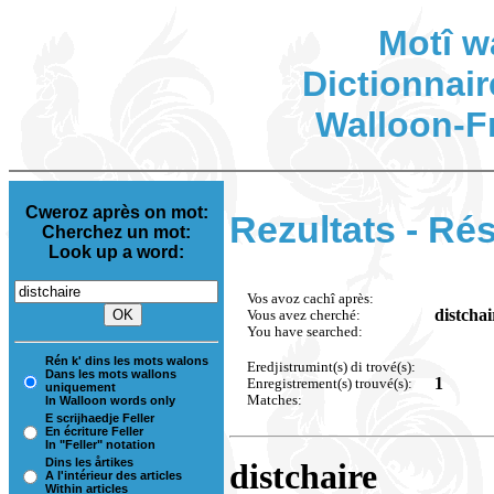
Motî w
Dictionnair
Walloon-F
Cweroz après on mot:
Rezultats - Rés
Cherchez un mot:
Look up a word:
Vos avoz cachî après:
distchai
Vous avez cherché:
You have searched:
Rén k' dins les mots walons
Eredjistrumint(s) di trové(s):
Dans les mots wallons
1
Enregistrement(s) trouvé(s):
uniquement
Matches:
In Walloon words only
E scrijhaedje Feller
En écriture Feller
In "Feller" notation
Dins les årtikes
distchaire
A l'intérieur des articles
Within articles