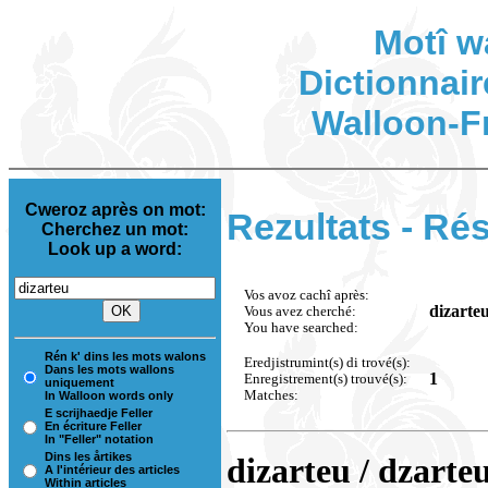
Motî w
Dictionnair
Walloon-F
Cweroz après on mot:
Rezultats - Rés
Cherchez un mot:
Look up a word:
Vos avoz cachî après:
dizarte
Vous avez cherché:
You have searched:
Rén k' dins les mots walons
Eredjistrumint(s) di trové(s):
Dans les mots wallons
1
Enregistrement(s) trouvé(s):
uniquement
Matches:
In Walloon words only
E scrijhaedje Feller
En écriture Feller
In "Feller" notation
Dins les årtikes
dizarteu / dzarteu
A l'intérieur des articles
Within articles