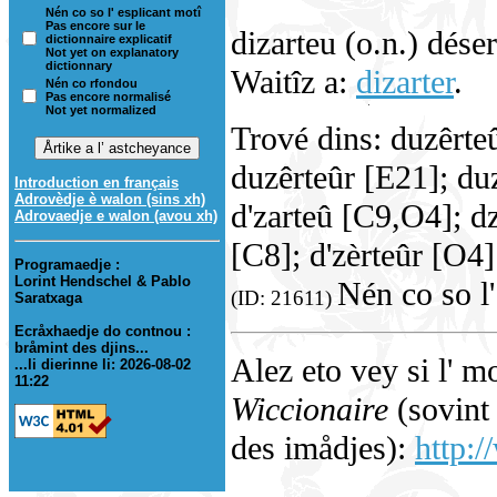
Nén co so l' esplicant motî
Pas encore sur le
dizarteu (o.n.) déser
dictionnaire explicatif
Not yet on explanatory
dictionnary
Waitîz a:
dizarter
.
Nén co rfondou
Pas encore normalisé
Not yet normalized
Trové dins: duzêrteû
duzêrteûr [E21]; duz
Introduction en français
Adrovèdje è walon (sins xh)
d'zarteû [C9,O4]; d
Adrovaedje e walon (avou xh)
[C8]; d'zèrteûr [O4]
Programaedje :
Lorint Hendschel & Pablo
Nén co so l'
(ID: 21611)
Saratxaga
Ecråxhaedje do contnou :
bråmint des djins...
Alez eto vey si l' m
...li dierinne li: 2026-08-02
11:22
Wiccionaire
(sovint 
des imådjes):
http:/