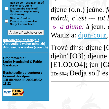
Nén co so l' esplicant motî
Pas encore sur le
djune (o.n.) jeûne.
f
dictionnaire explicatif
Not yet on explanatory
dictionnary
mårdi, c' est --- tot
Nén co rfondou
Pas encore normalisé
»
a djune:
à jeun.
Not yet normalized
Waitîz a:
djon-cour
Introduction en français
Adrovèdje è walon (sins xh)
Trové dins: djune 
Adrovaedje e walon (avou xh)
djeùn' [O3]; djeune 
Programaedje :
Lorint Hendschel & Pablo
[E1,O0,O4]; jun [C8
Saratxaga
Dedja so l' e
Ecråxhaedje do contnou :
(ID: 604)
bråmint des djins...
...li dierinne li: 2026-08-02
11:22