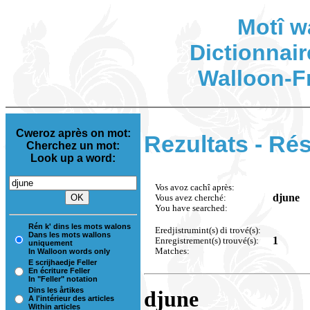
Motî w
Dictionnair
Walloon-F
Cweroz après on mot:
Rezultats - Rés
Cherchez un mot:
Look up a word:
Vos avoz cachî après:
djune
Vous avez cherché:
You have searched:
Rén k' dins les mots walons
Eredjistrumint(s) di trové(s):
Dans les mots wallons
1
Enregistrement(s) trouvé(s):
uniquement
Matches:
In Walloon words only
E scrijhaedje Feller
En écriture Feller
In "Feller" notation
Dins les årtikes
djune
A l'intérieur des articles
Within articles