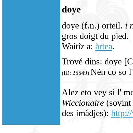
doye
doye (f.n.) orteil.
i 
gros doigt du pied.
Waitîz a:
årtea
.
Trové dins: doye [
Nén co so l'
(ID: 25549)
Alez eto vey si l' m
Wiccionaire
(sovint 
des imådjes):
http:/