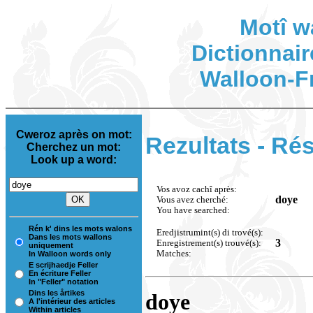
Motî w
Dictionnair
Walloon-F
Cweroz après on mot:
Rezultats - Rés
Cherchez un mot:
Look up a word:
Vos avoz cachî après:
doye
Vous avez cherché:
You have searched:
Rén k' dins les mots walons
Eredjistrumint(s) di trové(s):
Dans les mots wallons
3
Enregistrement(s) trouvé(s):
uniquement
Matches:
In Walloon words only
E scrijhaedje Feller
En écriture Feller
In "Feller" notation
Dins les årtikes
doye
A l'intérieur des articles
Within articles