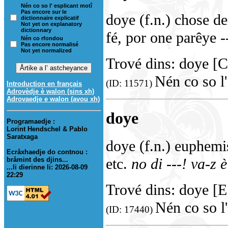
Nén co so l' esplicant motî
Pas encore sur le
doye (f.n.) chose de
dictionnaire explicatif
Not yet on explanatory
dictionnary
fé, por one parêye -
Nén co rfondou
Pas encore normalisé
Not yet normalized
Trové dins: doye [C
Nén co so l'
(ID: 11571)
Introduction en français
Adrovèdje è walon (sins xh)
Adrovaedje e walon (avou xh)
doye
Programaedje :
Lorint Hendschel & Pablo
Saratxaga
doye (f.n.) euphem
Ecråxhaedje do contnou :
etc.
no di ---!
va-z è
bråmint des djins...
...li dierinne li: 2026-08-09
22:29
Trové dins: doye [
Nén co so l'
(ID: 17440)