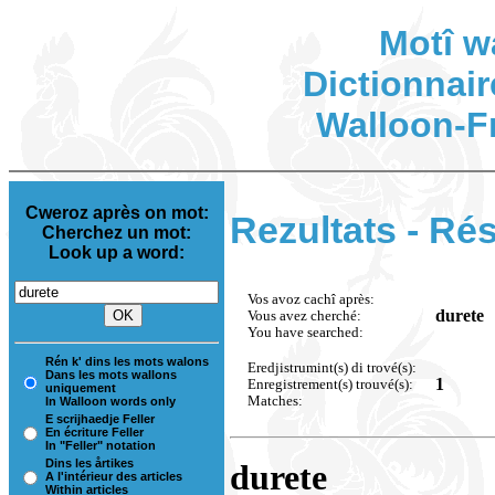
Motî w
Dictionnair
Walloon-F
Cweroz après on mot:
Rezultats - Rés
Cherchez un mot:
Look up a word:
Vos avoz cachî après:
durete
Vous avez cherché:
You have searched:
Rén k' dins les mots walons
Eredjistrumint(s) di trové(s):
Dans les mots wallons
1
Enregistrement(s) trouvé(s):
uniquement
Matches:
In Walloon words only
E scrijhaedje Feller
En écriture Feller
In "Feller" notation
Dins les årtikes
durete
A l'intérieur des articles
Within articles