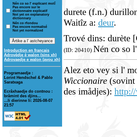
Nén co so l' esplicant motî
Pas encore sur le
durete (f.n.) durill
dictionnaire explicatif
Not yet on explanatory
dictionnary
Waitîz a:
deur
.
Nén co rfondou
Pas encore normalisé
Not yet normalized
Trové dins: durète 
Nén co so l'
(ID: 20410)
Introduction en français
Adrovèdje è walon (sins xh)
Adrovaedje e walon (avou xh)
Alez eto vey si l' m
Programaedje :
Lorint Hendschel & Pablo
Wiccionaire
(sovint 
Saratxaga
des imådjes):
http:/
Ecråxhaedje do contnou :
bråmint des djins...
...li dierinne li: 2026-08-07
21:57