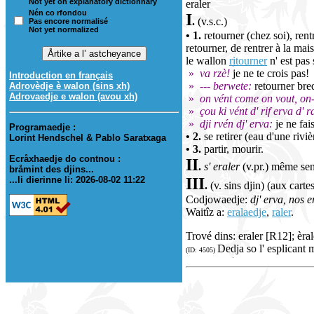
Not yet on explanatory dictionnary
eraler
Nén co rfondou
I
.
(v.s.c.)
Pas encore normalisé
Not yet normalized
• 1.
retourner (chez soi), rentr
retourner, de rentrer à la mai
le wallon
ritourner
n' est pas
»
va rzè!
je ne te crois pas!
Introduction en français
»
--- berwete:
retourner bred
Adrovèdje è walon (sins xh)
Adrovaedje e walon (avou xh)
»
on vént come on vout, on
»
çou ki vént d' rif erva d' r
»
dji rvén dj' erva:
je ne fais
Programaedje :
• 2.
se retirer (eau d'une rivi
Lorint Hendschel & Pablo Saratxaga
• 3.
partir, mourir.
Ecråxhaedje do contnou :
II
.
s' eraler
(v.pr.) même sens
bråmint des djins...
...li dierinne li: 2026-08-02 11:22
III
.
(v. sins djin) (aux carte
Codjowaedje:
dj' erva, nos e
Waitîz a:
eralaedje
,
raler
.
Trové dins: eraler [R12]; èra
Dedja so l' esplicant 
(ID: 4505)