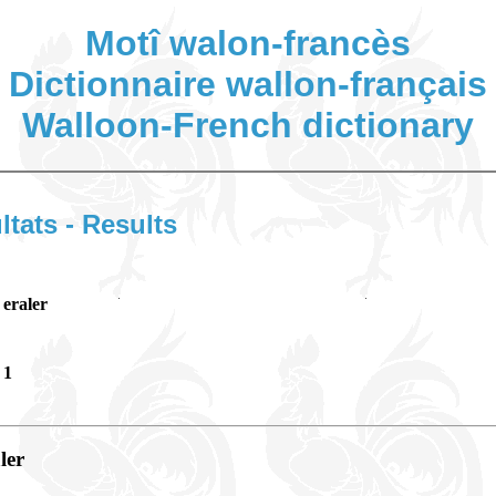
Motî walon-francès
Dictionnaire wallon-français
Walloon-French dictionary
ltats - Results
eraler
1
aler