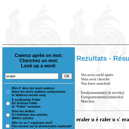
Cweroz après on mot:
Rezultats - Résu
Cherchez un mot:
Look up a word:
Vos avoz cachî après:
Vous avez cherché:
You have searched:
Rén k' dins les mots walons
Dans les mots wallons uniquement
Eredjistrumint(s) di trové(s):
In Walloon words only
Enregistrement(s) trouvé(s):
E scrijhaedje Feller
Matches:
En écriture Feller
In "Feller" notation
Dins les årtikes
A l'intérieur des articles
Within articles
eraler u è raler u s' er
Nén co so l' esplicant motî
Pas encore sur le dictionnaire explicatif