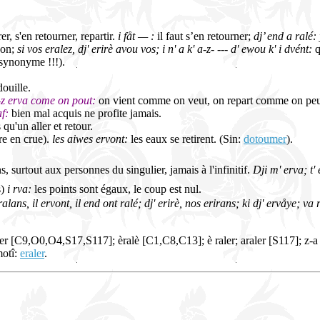
er, s'en retourner, repartir.
i fåt — :
il faut s’en retourner;
dj’ end a ralé:
son;
si vos eralez, dj' erirè avou vos; i n' a k' a-z- --- d' ewou k' i dvént:
q
 synonyme !!!).
ouille.
-z erva come on pout:
on vient comme on veut, on repart comme on peu
af:
bien mal acquis ne profite jamais.
 qu'un aller et retour.
ère en crue).
les aiwes ervont:
les eaux se retirent. (Sin:
dotoumer
).
, surtout aux personnes du singulier, jamais à l'infinitif.
Dji m' erva; t' 
s)
i rva:
les points sont égaux, le coup est nul.
ralans, il ervont, il end ont ralé; dj' erirè, nos erirans; ki dj' ervåye; va 
ler [C9,O0,O4,S17,S117]; èralè [C1,C8,C13]; è raler; araler [S117]; z-a r
motî:
eraler
.