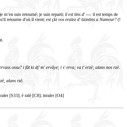
je m’en suis retourné; je suis reparti;
il est tins d' ---:
il est temps de
u'il retourne d'où il vient;
est çki vos eralez d' tizintins a Nameur?
(!
t.
ervass ossu? i fåt ki dj' m' ervåye; i s' erva; va t' erzè; alans nos rzè.
rzè, alans rzè.
aler [S33]; è ralè [C8]; inraler [O4]