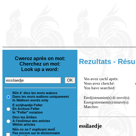
Cweroz après on mot:
Rezultats - Résu
Cherchez un mot:
Look up a word:
Vos avoz cachî après:
Vous avez cherché:
You have searched:
Rén k' dins les mots walons
Dans les mots wallons uniquement
Eredjistrumint(s) di trové(s):
In Walloon words only
Enregistrement(s) trouvé(s):
E scrijhaedje Feller
Matches:
En écriture Feller
In "Feller" notation
Dins les årtikes
A l'intérieur des articles
Within articles
essilaedje
Nén co so l' esplicant motî
Pas encore sur le dictionnaire