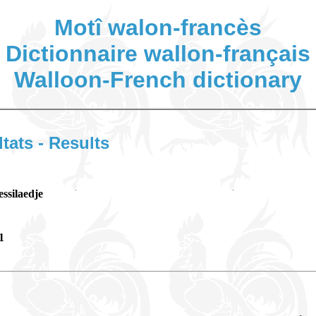
Motî walon-francès
Dictionnaire wallon-français
Walloon-French dictionary
ltats - Results
essilaedje
1