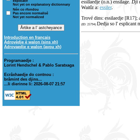
explicatif
essilaedje (o.n.) ensilage.
Dji 
Not yet on explanatory dictionnary
Waitîz a:
essiler
.
Nén co rfondou
Pas encore normalisé
Not yet normalized
Trové dins: essilaedje [R17]; 
Dedja so l' esplicant 
(ID: 25794)
Introduction en français
Adrovèdje è walon (sins xh)
Adrovaedje e walon (avou xh)
Programaedje :
Lorint Hendschel & Pablo Saratxaga
Ecråxhaedje do contnou :
bråmint des djins...
...li dierinne li: 2026-08-07 21:57