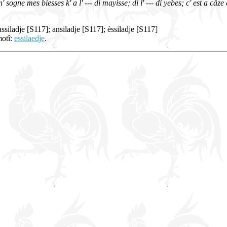
n' sogne mes biesses k' a l' --- di mayisse; di l' --- di yebes; c' est a cåze 
assiladje [S117]; ansiladje [S117]; èssiladje [S117]
motî:
essilaedje
.