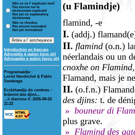
(u Flamindje)
Nén co so l' esplicant motî
Pas encore sur le
dictionnaire explicatif
Not yet on explanatory
dictionnary
flamind, -e
Nén co rfondou
Pas encore normalisé
Not yet normalized
I
.
(addj.) flamand(e
II
.
flamind
(o.n.) l
Introduction en français
néerlandais ou un de
Adrovèdje è walon (sins xh)
Adrovaedje e walon (avou xh)
cnoxhe on Flamind, m
Programaedje :
Flamand, mais je ne
Lorint Hendschel & Pablo
Saratxaga
II
.
(o.f.n.) Flamand
Ecråxhaedje do contnou :
bråmint des djins...
des djins:
t. de dén
...li dierinne li: 2026-08-02
11:22
»
bouneur di Flam
plus grave.
»
Flamind des gat