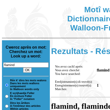
Motî w
Dictionnair
Walloon-F
Cweroz après on mot:
Rezultats - Rés
Cherchez un mot:
Look up a word:
Vos avoz cachî après:
flamind
Vous avez cherché:
You have searched:
Rén k' dins les mots walons
Eredjistrumint(s) di trové(s):
Dans les mots wallons
1
Enregistrement(s) trouvé(s):
uniquement
Matches:
In Walloon words only
E scrijhaedje Feller
En écriture Feller
In "Feller" notation
Dins les årtikes
flamind, flamind
A l'intérieur des articles
Within articles