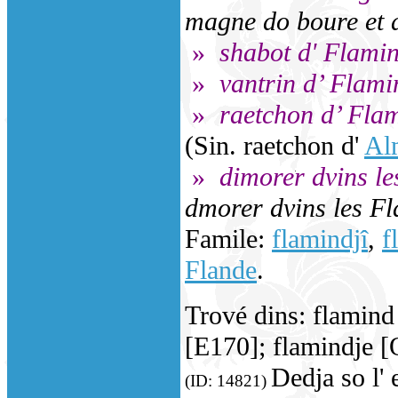
magne do boure et 
»
shabot d' Flami
»
vantrin d’ Flami
»
raetchon d’ Fla
(Sin. raetchon d'
Al
»
dimorer dvins le
dmorer dvins les F
Famile:
flamindjî
,
f
Flande
.
Trové dins: flamind
[E170]; flamindje [
Dedja so l' 
(ID: 14821)