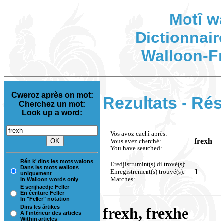
Motî w
Dictionnair
Walloon-F
Cweroz après on mot:
Rezultats - Rés
Cherchez un mot:
Look up a word:
Vos avoz cachî après:
frexh
Vous avez cherché:
You have searched:
Rén k' dins les mots walons
Eredjistrumint(s) di trové(s):
Dans les mots wallons
1
Enregistrement(s) trouvé(s):
uniquement
Matches:
In Walloon words only
E scrijhaedje Feller
En écriture Feller
In "Feller" notation
Dins les årtikes
frexh, frexhe
A l'intérieur des articles
Within articles