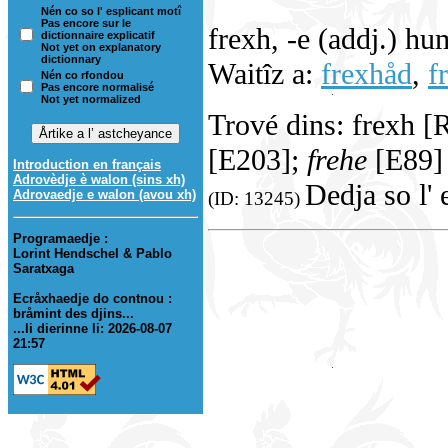
Nén co so l' esplicant motî
Pas encore sur le
frexh, -e (addj.) hu
dictionnaire explicatif
Not yet on explanatory
dictionnary
Waitîz a:
frexhåd
,
f
Nén co rfondou
Pas encore normalisé
Not yet normalized
Trové dins: frexh [
[E203];
frehe
[E89] 
Introduction en français
Adrovèdje è walon (sins xh)
Dedja so l' 
Adrovaedje e walon (avou xh)
(ID: 13245)
Programaedje :
Lorint Hendschel & Pablo
Saratxaga
Ecråxhaedje do contnou :
bråmint des djins...
...li dierinne li: 2026-08-07
21:57