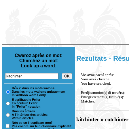
Cweroz après on mot:
Rezultats - Résu
Cherchez un mot:
Look up a word:
Vos avoz cachî après:
Vous avez cherché:
You have searched:
Rén k' dins les mots walons
Dans les mots wallons uniquement
Eredjistrumint(s) di trové(s):
In Walloon words only
Enregistrement(s) trouvé(s):
E scrijhaedje Feller
Matches:
En écriture Feller
In "Feller" notation
Dins les årtikes
A l'intérieur des articles
Within articles
kitchinter u cotchinter
Nén co so l' esplicant motî
Pas encore sur le dictionnaire explicatif