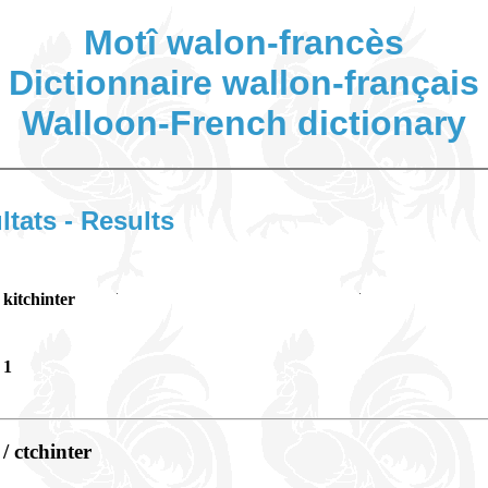
Motî walon-francès
Dictionnaire wallon-français
Walloon-French dictionary
ltats - Results
kitchinter
1
 / ctchinter