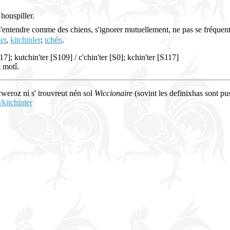
 houspiller.
, s'entendre comme des chiens, s'ignorer mutuellement, ne pas se fréquen
er
,
kitchinler
;
tchén
.
7]; kutchin'ter [S109] / c'chin'ter [S0]; kchin'ter [S117]
t motî.
 cweroz ni s' trouvreut nén sol
Wiccionaire
(sovint les definixhas sont pus
/kitchinter