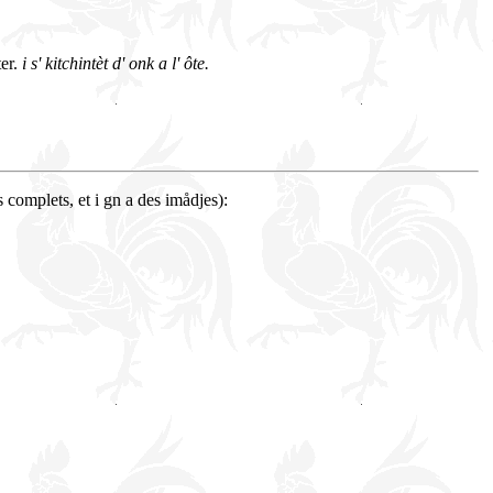
ter.
i s' kitchintèt d' onk a l' ôte.
 complets, et i gn a des imådjes):