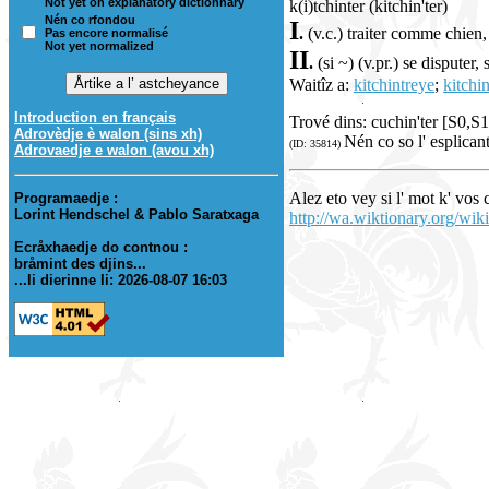
Not yet on explanatory dictionnary
k(i)tchinter (kitchin'ter)
Nén co rfondou
I
.
(v.c.) traiter comme chien,
Pas encore normalisé
Not yet normalized
II
.
(si ~) (v.pr.) se disputer
Waitîz a:
kitchintreye
;
kitchin
Introduction en français
Trové dins: cuchin'ter [S0,S11
Adrovèdje è walon (sins xh)
Nén co so l' esplican
(ID: 35814)
Adrovaedje e walon (avou xh)
Alez eto vey si l' mot k' vos
Programaedje :
Lorint Hendschel & Pablo Saratxaga
http://wa.wiktionary.org/wiki
Ecråxhaedje do contnou :
bråmint des djins...
...li dierinne li: 2026-08-07 16:03