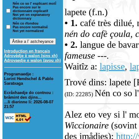
Nén co so l' esplicant motî
Pas encore sur le
lapete (f.n.)
dictionnaire explicatif
Not yet on explanatory
dictionnary
• 1.
café très dilué,
Nén co rfondou
Pas encore normalisé
nén do cafè çoula, c' 
Not yet normalized
• 2.
langue de bavar
Introduction en français
fameuse ---.
Adrovèdje è walon (sins xh)
Adrovaedje e walon (avou xh)
Waitîz a:
lapisse
,
la
Programaedje :
Lorint Hendschel & Pablo
Trové dins: lapete 
Saratxaga
Nén co so l'
Ecråxhaedje do contnou :
(ID: 22285)
bråmint des djins...
...li dierinne li: 2026-08-07
21:57
Alez eto vey si l' m
Wiccionaire
(sovint 
des imådjes):
http:/