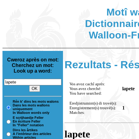
Motî w
Dictionnair
Walloon-F
Cweroz après on mot:
Rezultats - Rés
Cherchez un mot:
Look up a word:
Vos avoz cachî après:
lapete
Vous avez cherché:
You have searched:
Rén k' dins les mots walons
Eredjistrumint(s) di trové(s):
Dans les mots wallons
1
Enregistrement(s) trouvé(s):
uniquement
Matches:
In Walloon words only
E scrijhaedje Feller
En écriture Feller
In "Feller" notation
Dins les årtikes
lapete
A l'intérieur des articles
Within articles