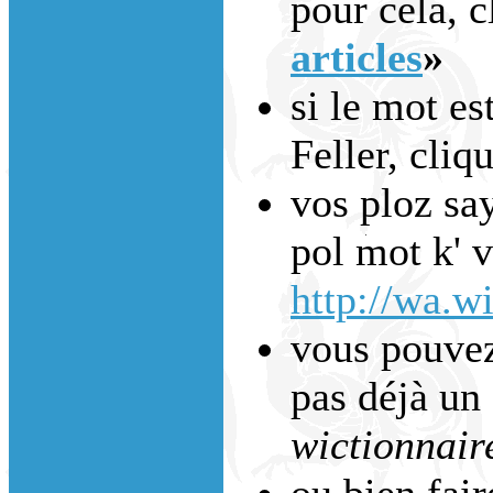
pour cela, c
articles
»
si le mot es
Feller, cliq
vos ploz say
pol mot k' 
http://wa.wi
vous pouvez 
pas déjà un 
wictionnair
ou bien fai