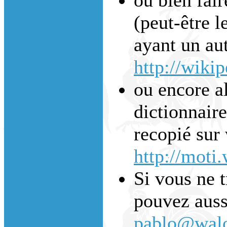
(peut-être l
ayant un aut
http://wiki
ou encore a
dictionnaire
recopié sur 
http://moti
Si vous ne 
pouvez auss
pablo@walo