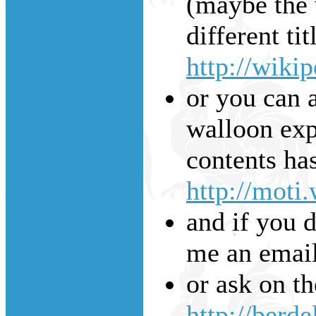
(maybe the w
different tit
http://wiki
or you can a
walloon expl
contents has
http://moti
and if you d
me an emai
or ask on t
http://berde