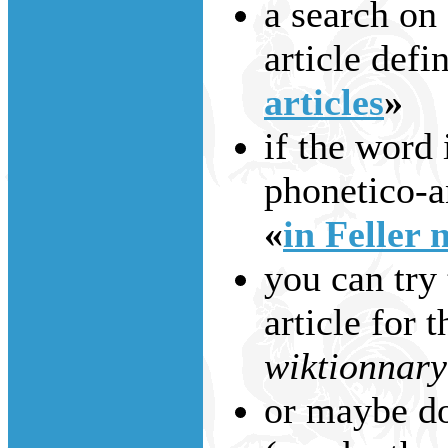
a search on
article defi
articles
»
if the word 
phonetico-an
«
in Feller 
you can try 
article for 
wiktionnary
or maybe do