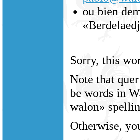
ou bien dem
«Berdelaed
Sorry, this wor
Note that que
be words in W
walon» spellin
Otherwise, you