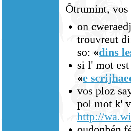
Ôtrumint, vos 
on cweraedje
trouvreut di
so:
«
dins le
si l' mot est
«
e scrijhae
vos ploz say
pol mot k' 
http://wa.wi
oudonbén fé