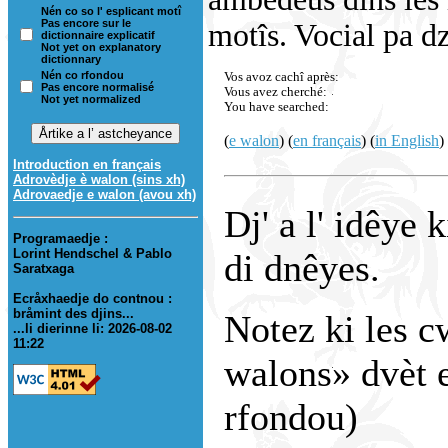
Nén co so l' esplicant motî
Pas encore sur le
motîs. Vocial pa dzo
dictionnaire explicatif
Not yet on explanatory
dictionnary
Nén co rfondou
Vos avoz cachî après:
Pas encore normalisé
Vous avez cherché:
Not yet normalized
You have searched:
(
e walon
) (
en français
) (
in English
)
Introduction en français
Adrovèdje è walon (sins xh)
Adrovaedje e walon (avou xh)
Dj' a l' idêye 
Programaedje :
Lorint Hendschel & Pablo
di dnêyes.
Saratxaga
Ecråxhaedje do contnou :
bråmint des djins...
Notez ki les c
...li dierinne li: 2026-08-02
11:22
walons» dvèt e
rfondou)