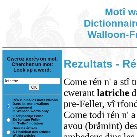
Motî w
Dictionnair
Walloon-F
Cweroz après on mot:
Rezultats - Ré
Cherchez un mot:
Look up a word:
Come rén n' a stî t
cwerant
latriche
d
Rén k' dins les mots walons
pre-Feller, vî rfon
Dans les mots wallons
uniquement
In Walloon words only
Come todi rén n' a 
E scrijhaedje Feller
En écriture Feller
avou (bråmint) des
In "Feller" notation
Dins les årtikes
A l'intérieur des articles
ambedeus dins les i
Within articles