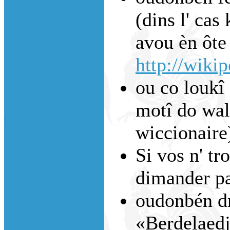
(dins l' cas 
avou èn ôte 
http://wiki
ou co loukî 
motî do walo
wiccionaire
Si vos n' tr
dimander p
oudonbén dm
«Berdelaed