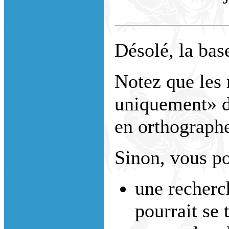
Désolé, la bas
Notez que les 
uniquement» do
en orthograph
Sinon, vous po
une recherc
pourrait se 