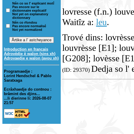
Nén co so l' esplicant motî
Pas encore sur le
lovresse (f.n.) louv
dictionnaire explicatif
Not yet on explanatory
dictionnary
Waitîz a:
leu
.
Nén co rfondou
Pas encore normalisé
Not yet normalized
Trové dins: lovrèss
louvrèsse [E1]; lou
Introduction en français
Adrovèdje è walon (sins xh)
[G208]; lovèsse [E1
Adrovaedje e walon (avou xh)
Dedja so l' 
(ID: 29370)
Programaedje :
Lorint Hendschel & Pablo
Saratxaga
Ecråxhaedje do contnou :
bråmint des djins...
...li dierinne li: 2026-08-07
21:57