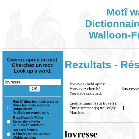
Motî w
Dictionnair
Walloon-F
Cweroz après on mot:
Rezultats - Rés
Cherchez un mot:
Look up a word:
Vos avoz cachî après:
lovresse
Vous avez cherché:
You have searched:
Rén k' dins les mots walons
Eredjistrumint(s) di trové(s):
Dans les mots wallons
1
Enregistrement(s) trouvé(s):
uniquement
Matches:
In Walloon words only
E scrijhaedje Feller
En écriture Feller
In "Feller" notation
Dins les årtikes
lovresse
A l'intérieur des articles
Within articles