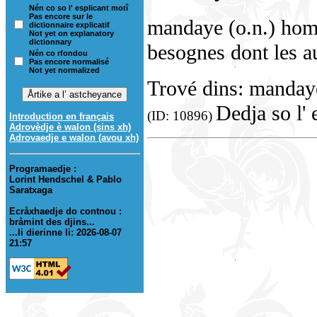
Nén co so l' esplicant motî
Pas encore sur le
mandaye (o.n.) homm
dictionnaire explicatif
Not yet on explanatory
dictionnary
besognes dont les au
Nén co rfondou
Pas encore normalisé
Not yet normalized
Trové dins: manday
Dedja so l' 
(ID: 10896)
Introduction en français
Adrovèdje è walon (sins xh)
Adrovaedje e walon (avou xh)
Programaedje :
Lorint Hendschel & Pablo
Saratxaga
Ecråxhaedje do contnou :
bråmint des djins...
...li dierinne li: 2026-08-07
21:57