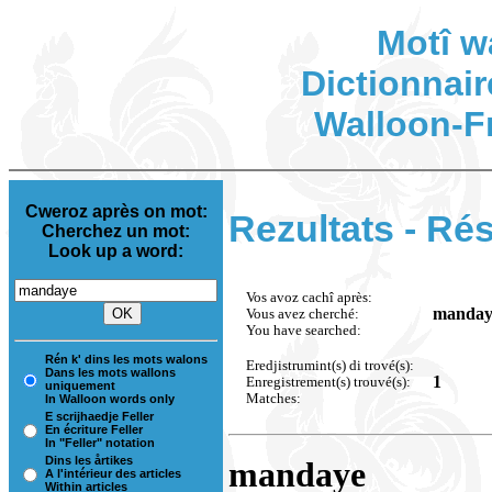
Motî w
Dictionnair
Walloon-F
Cweroz après on mot:
Rezultats - Rés
Cherchez un mot:
Look up a word:
Vos avoz cachî après:
manday
Vous avez cherché:
You have searched:
Rén k' dins les mots walons
Eredjistrumint(s) di trové(s):
Dans les mots wallons
1
Enregistrement(s) trouvé(s):
uniquement
Matches:
In Walloon words only
E scrijhaedje Feller
En écriture Feller
In "Feller" notation
Dins les årtikes
mandaye
A l'intérieur des articles
Within articles