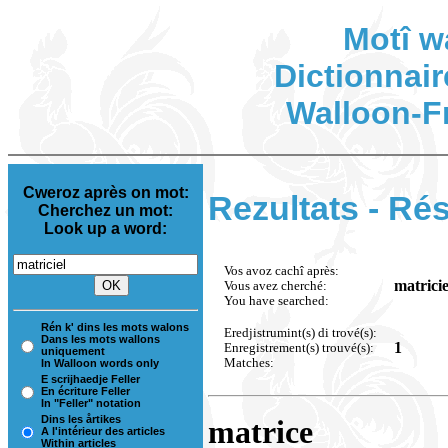
Motî w
Dictionnair
Walloon-F
Cweroz après on mot:
Rezultats - Rés
Cherchez un mot:
Look up a word:
Vos avoz cachî après:
matricie
Vous avez cherché:
You have searched:
Rén k' dins les mots walons
Eredjistrumint(s) di trové(s):
Dans les mots wallons
1
Enregistrement(s) trouvé(s):
uniquement
Matches:
In Walloon words only
E scrijhaedje Feller
En écriture Feller
In "Feller" notation
Dins les årtikes
matrice
A l'intérieur des articles
Within articles