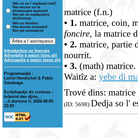
Nén co so l' esplicant motî
Pas encore sur le
matrice (f.n.)
dictionnaire explicatif
Not yet on explanatory
dictionnary
• 1.
matrice, coin, m
Nén co rfondou
Pas encore normalisé
foncire,
la matrice d
Not yet normalized
• 2.
matrice, partie 
Introduction en français
nourrit.
Adrovèdje è walon (sins xh)
Adrovaedje e walon (avou xh)
• 3.
(math) matrice.
Programaedje :
Waitîz a:
yebe di ma
Lorint Hendschel & Pablo
Saratxaga
Trové dins: matrice
Ecråxhaedje do contnou :
bråmint des djins...
Dedja so l' 
...li dierinne li: 2026-08-09
(ID: 5698)
22:29