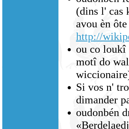
(dins l' cas 
avou èn ôte 
http://wiki
ou co loukî 
motî do walo
wiccionaire
Si vos n' tr
dimander p
oudonbén dm
«Berdelaed