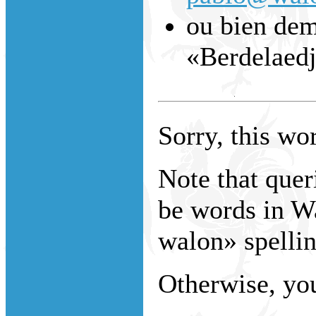
ou bien dem
«Berdelaed
Sorry, this wor
Note that que
be words in W
walon» spellin
Otherwise, you