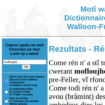
Motî w
Dictionnair
Walloon-F
Cweroz après on mot:
Rezultats - Ré
Cherchez un mot:
Look up a word:
Come rén n' a stî t
cwerant
moflouj
Rén k' dins les mots walons
pre-Feller, vî rfon
Dans les mots wallons
uniquement
In Walloon words only
Come todi rén n' a 
E scrijhaedje Feller
En écriture Feller
avou (bråmint) des
In "Feller" notation
Dins les årtikes
A l'intérieur des articles
ambedeus dins les i
Within articles