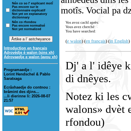
Nén co so l' esplicant motî
Pas encore sur le
motîs. Vocial pa dzo
dictionnaire explicatif
Not yet on explanatory
dictionnary
Nén co rfondou
Vos avoz cachî après:
Pas encore normalisé
Vous avez cherché:
Not yet normalized
You have searched:
(
e walon
) (
en français
) (
in English
)
Introduction en français
Adrovèdje è walon (sins xh)
Adrovaedje e walon (avou xh)
Dj' a l' idêye 
Programaedje :
Lorint Hendschel & Pablo
di dnêyes.
Saratxaga
Ecråxhaedje do contnou :
bråmint des djins...
Notez ki les c
...li dierinne li: 2026-08-07
21:57
walons» dvèt e
rfondou)