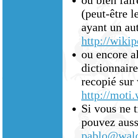
(peut-être l
ayant un aut
http://wiki
ou encore a
dictionnaire
recopié sur 
http://moti
Si vous ne 
pouvez auss
pablo@walo