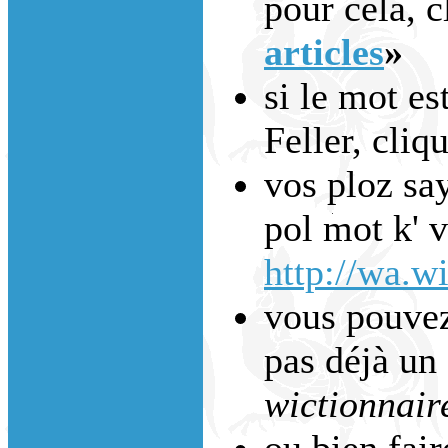
pour cela, c
articles
»
si le mot es
Feller, cliq
vos ploz say
pol mot k' 
http://wa.wi
vous pouvez 
pas déjà un 
wictionnair
ou bien fai