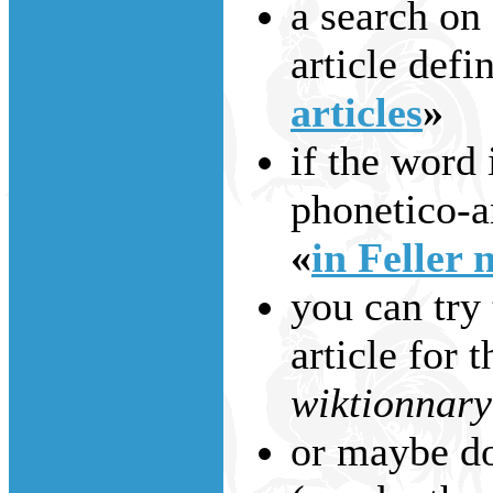
a search on
article defi
articles
»
if the word 
phonetico-an
«
in Feller 
you can try 
article for 
wiktionnary
or maybe do