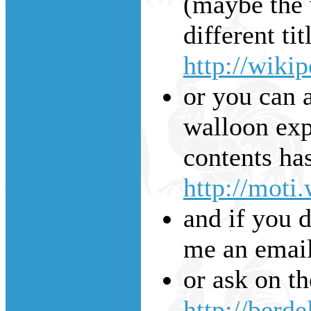
(maybe the w
different tit
http://wiki
or you can a
walloon expl
contents has
http://moti
and if you d
me an emai
or ask on t
http://berde