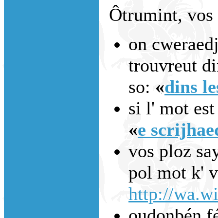
Ôtrumint, vos 
on cweraedje
trouvreut di
so:
«
dins le
si l' mot est
«
e scrijhae
vos ploz say
pol mot k' 
http://wa.wi
oudonbén fé