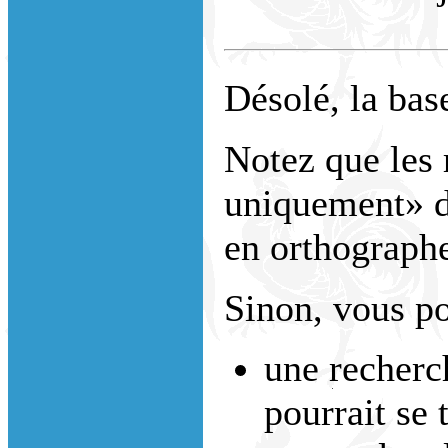
Désolé, la bas
Notez que les 
uniquement» do
en orthograph
Sinon, vous po
une recherc
pourrait se 