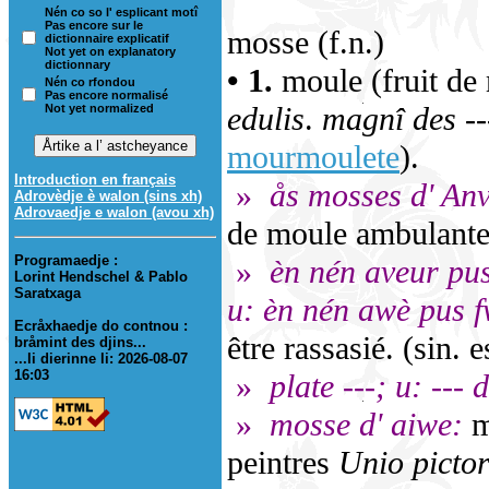
Nén co so l' esplicant motî
Pas encore sur le
mosse (f.n.)
dictionnaire explicatif
Not yet on explanatory
dictionnary
• 1.
moule (fruit de
Nén co rfondou
Pas encore normalisé
edulis
.
magnî des --
Not yet normalized
mourmoulete
).
Introduction en français
»
ås mosses d' Anv
Adrovèdje è walon (sins xh)
Adrovaedje e walon (avou xh)
de moule ambulante
Programaedje :
»
èn nén aveur pus 
Lorint Hendschel & Pablo
Saratxaga
u: èn nén awè pus fw
Ecråxhaedje do contnou :
être rassasié. (sin. 
bråmint des djins...
...li dierinne li: 2026-08-07
16:03
»
plate ---; u: --- d
»
mosse d' aiwe:
m
peintres
Unio picto