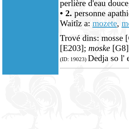
perlière d'eau douc
• 2.
personne apathi
Waitîz a:
mozete
,
m
Trové dins: mosse
[E203];
moske
[G8]
Dedja so l' 
(ID: 19023)