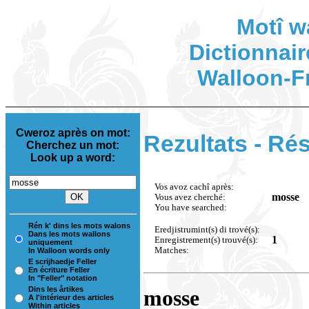
Motî w
Dictionnair
Walloon-F
Cweroz après on mot:
Rezultats - Rés
Cherchez un mot:
Look up a word:
Vos avoz cachî après:
mosse
Vous avez cherché:
You have searched:
Rén k' dins les mots walons
Eredjistrumint(s) di trové(s):
Dans les mots wallons
1
Enregistrement(s) trouvé(s):
uniquement
Matches:
In Walloon words only
E scrijhaedje Feller
En écriture Feller
In "Feller" notation
Dins les årtikes
mosse
A l'intérieur des articles
Within articles