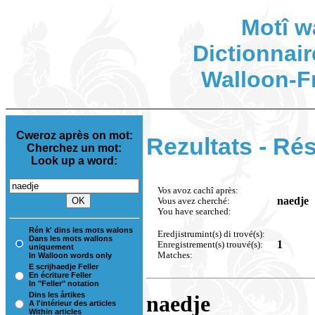
Motî w
Dictionnair
Walloon-F
Cweroz après on mot:
Rezultats - Rés
Cherchez un mot:
Look up a word:
Vos avoz cachî après:
naedje
Vous avez cherché:
You have searched:
Rén k' dins les mots walons
Eredjistrumint(s) di trové(s):
Dans les mots wallons
1
Enregistrement(s) trouvé(s):
uniquement
Matches:
In Walloon words only
E scrijhaedje Feller
En écriture Feller
In "Feller" notation
Dins les årtikes
naedje
A l'intérieur des articles
Within articles