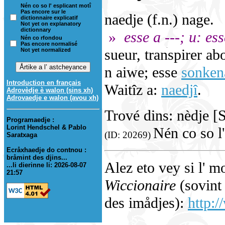
Nén co so l' esplicant motî
Pas encore sur le
naedje (f.n.) nage.
dictionnaire explicatif
Not yet on explanatory
dictionnary
»
esse a ---; u: ess
Nén co rfondou
Pas encore normalisé
sueur, transpirer 
Not yet normalized
n aiwe; esse
sonken
Introduction en français
Waitîz a:
naedjî
.
Adrovèdje è walon (sins xh)
Adrovaedje e walon (avou xh)
Trové dins: nèdje [
Programaedje :
Lorint Hendschel & Pablo
Nén co so l'
(ID: 20269)
Saratxaga
Ecråxhaedje do contnou :
bråmint des djins...
Alez eto vey si l' m
...li dierinne li: 2026-08-07
21:57
Wiccionaire
(sovint 
des imådjes):
http:/