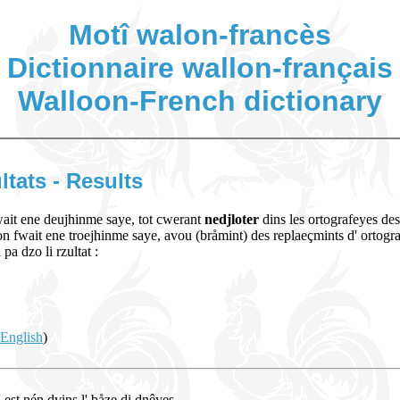
Motî walon-francès
Dictionnaire wallon-français
Walloon-French dictionary
ltats - Results
fwait ene deujhinme saye, tot cwerant
nedjloter
dins les ortografeyes des
 on fwait ene troejhinme saye, avou (bråmint) des replaeçmints d' ortogra
pa dzo li rzultat :
 English
)
n' est nén dvins l' båze di dnêyes.