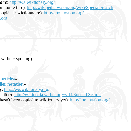
aire
:
http://wa.wiktionary.org/
un autre titre):
http://wikipedia.walon.org/wiki/Special:Search
ecopié sur wictionnaire):
http://moti.walon.org/
.org
 walon» spelling).
articles
»
ller notation
»
y
:
http://wa.wiktionary.org/
 title):
http://wikipedia.walon.org/wiki/Special:Search
s hasn't been copied to wiktionary yet):
http://moti.walon.org/