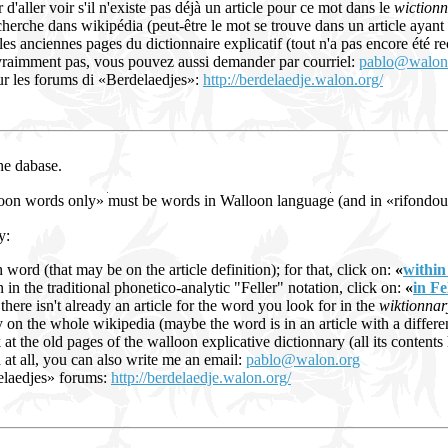
d'aller voir s'il n'existe pas déjà un article pour ce mot dans le
wictionn
cherche dans wikipédia (peut-être le mot se trouve dans un article ayant 
 les anciennes pages du dictionnaire explicatif (tout n'a pas encore été r
vraimment pas, vous pouvez aussi demander par courriel:
pablo@walon
r les forums di «Berdelaedjes»:
http://berdelaedje.walon.org/
the dabase.
loon words only» must be words in Walloon language (and in «rifondou
y:
 word (that may be on the article definition); for that, click on:
«
within 
n in the traditional phonetico-analytic "Feller" notation, click on:
«
in Fe
 there isn't already an article for the word you look for in the
wiktionnar
on the whole wikipedia (maybe the word is in an article with a different
 at the old pages of the walloon explicative dictionnary (all its content
d at all, you can also write me an email:
pablo@walon.org
elaedjes» forums:
http://berdelaedje.walon.org/