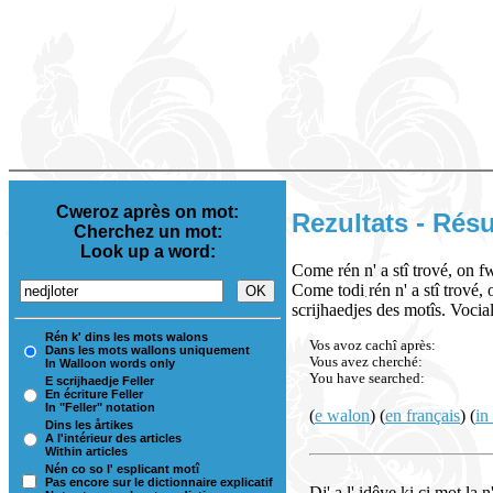
Cweroz après on mot:
Rezultats - Résu
Cherchez un mot:
Look up a word:
Come rén n' a stî trové, on 
Come todi rén n' a stî trové,
scrijhaedjes des motîs. Vocial 
Rén k' dins les mots walons
Vos avoz cachî après:
Dans les mots wallons uniquement
Vous avez cherché:
In Walloon words only
You have searched:
E scrijhaedje Feller
En écriture Feller
In "Feller" notation
(
e walon
) (
en français
) (
in
Dins les årtikes
A l'intérieur des articles
Within articles
Nén co so l' esplicant motî
Pas encore sur le dictionnaire explicatif
Dj' a l' idêye ki ci mot la 