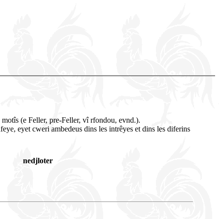
 motîs (e Feller, pre-Feller, vî rfondou, evnd.).
feye, eyet cweri ambedeus dins les intrêyes et dins les diferins
nedjloter