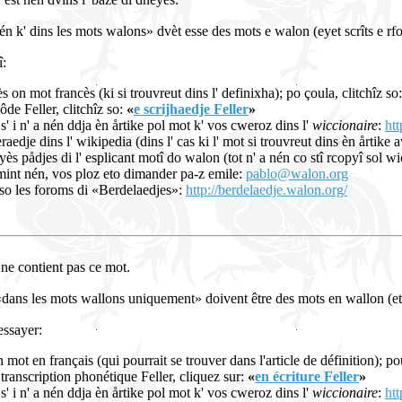
én k' dins les mots walons» dvèt esse des mots e walon (eyet scrîts e r
î:
 on mot francès (ki si trouvreut dins l' definixha); po çoula, clitchîz so
môde Feller, clitchîz so:
«
e scrijhaedje Feller
»
s' i n' a nén ddja èn årtike pol mot k' vos cweroz dins l'
wiccionaire
:
htt
dje dins l' wikipedia (dins l' cas ki l' mot si trouvreut dins èn årtike a
yès pådjes di l' esplicant motî do walon (tot n' a nén co stî rcopyî sol w
rmint nén, vos ploz eto dimander pa-z emile:
pablo@walon.org
o les foroms di «Berdelaedjes»:
http://berdelaedje.walon.org/
ne contient pas ce mot.
«dans les mots wallons uniquement» doivent être des mots en wallon (e
essayer:
mot en français (qui pourrait se trouver dans l'article de définition); po
n transcription phonétique Feller, cliquez sur:
«
en écriture Feller
»
s' i n' a nén ddja èn årtike pol mot k' vos cweroz dins l'
wiccionaire
:
htt