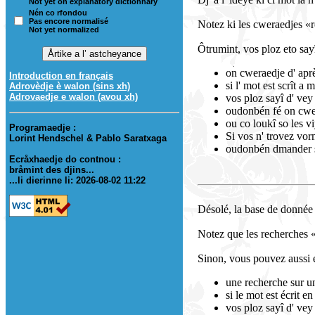
Not yet on explanatory dictionnary
Nén co rfondou
Pas encore normalisé
Notez ki les cweraedjes «r
Not yet normalized
Ôtrumint, vos ploz eto say
on cweraedje d' après
Introduction en français
si l' mot est scrît a 
Adrovèdje è walon (sins xh)
Adrovaedje e walon (avou xh)
vos ploz sayî d' vey 
oudonbén fé on cwerae
ou co loukî so les vi
Programaedje :
Si vos n' trovez vo
Lorint Hendschel & Pablo Saratxaga
oudonbén dmander s
Ecråxhaedje do contnou :
bråmint des djins...
...li dierinne li: 2026-08-02 11:22
Désolé, la base de donnée 
Notez que les recherches 
Sinon, vous pouvez aussi 
une recherche sur un 
si le mot est écrit e
vos ploz sayî d' vey 