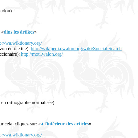
fondou)
:
«
dins les årtikes
»
p://wa.wiktionary.org/
vou èn ôte tite):
http://wikipedia.walon.org/wiki/Special:Search
iccionaire):
http://moti.walon.org/
t en orthographe normalisée)
ur cela, cliquez sur:
«
à l'intérieur des articles
»
p://wa.wiktionary.org/