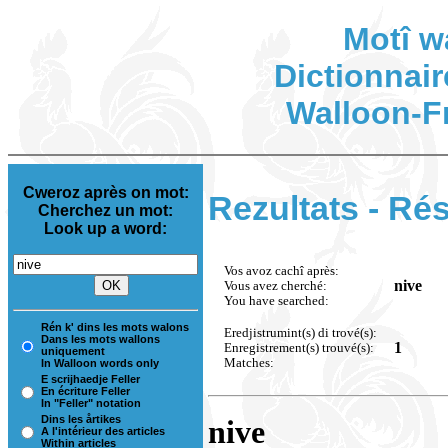
Motî w
Dictionnair
Walloon-F
Cweroz après on mot:
Rezultats - Rés
Cherchez un mot:
Look up a word:
Vos avoz cachî après:
nive
Vous avez cherché:
You have searched:
Rén k' dins les mots walons
Eredjistrumint(s) di trové(s):
Dans les mots wallons
1
Enregistrement(s) trouvé(s):
uniquement
Matches:
In Walloon words only
E scrijhaedje Feller
En écriture Feller
In "Feller" notation
Dins les årtikes
nive
A l'intérieur des articles
Within articles