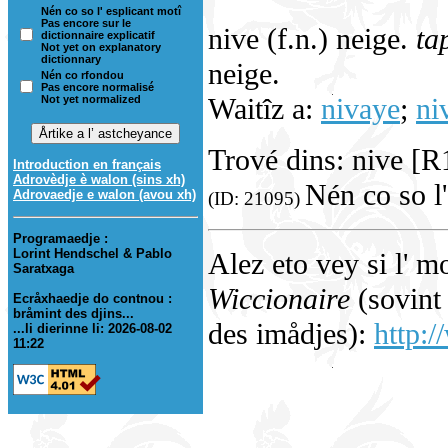
Nén co so l' esplicant motî
Pas encore sur le
nive (f.n.) neige.
ta
dictionnaire explicatif
Not yet on explanatory
dictionnary
neige.
Nén co rfondou
Pas encore normalisé
Waitîz a:
nivaye
;
ni
Not yet normalized
Trové dins: nive [
Introduction en français
Adrovèdje è walon (sins xh)
Nén co so l'
Adrovaedje e walon (avou xh)
(ID: 21095)
Programaedje :
Lorint Hendschel & Pablo
Alez eto vey si l' m
Saratxaga
Wiccionaire
(sovint 
Ecråxhaedje do contnou :
bråmint des djins...
des imådjes):
http:/
...li dierinne li: 2026-08-02
11:22