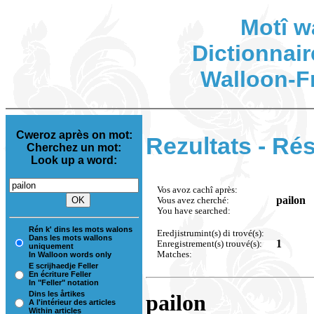
Motî w
Dictionnair
Walloon-F
Cweroz après on mot:
Rezultats - Rés
Cherchez un mot:
Look up a word:
Vos avoz cachî après:
pailon
Vous avez cherché:
You have searched:
Rén k' dins les mots walons
Eredjistrumint(s) di trové(s):
Dans les mots wallons
1
Enregistrement(s) trouvé(s):
uniquement
Matches:
In Walloon words only
E scrijhaedje Feller
En écriture Feller
In "Feller" notation
Dins les årtikes
pailon
A l'intérieur des articles
Within articles