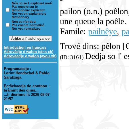
Nén co so l' esplicant motî
Pas encore sur le
pailon (o.n.) poêlo
dictionnaire explicatif
Not yet on explanatory
dictionnary
une queue la poêle.
Nén co rfondou
Pas encore normalisé
Famile:
pailnêye
,
pa
Not yet normalized
Trové dins: pêlon 
Introduction en français
Adrovèdje è walon (sins xh)
Dedja so l' 
Adrovaedje e walon (avou xh)
(ID: 3161)
Programaedje :
Lorint Hendschel & Pablo
Saratxaga
Ecråxhaedje do contnou :
bråmint des djins...
...li dierinne li: 2026-08-07
21:57